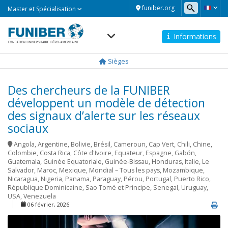
Master
funiber.org
Master et Spécialisation
et
Spécialisation
Informations
Navegación
principal
Sièges
Des chercheurs de la FUNIBER
développent un modèle de détection
des signaux d’alerte sur les réseaux
sociaux
Angola
,
Argentine
,
Bolivie
,
Brésil
,
Cameroun
,
Cap Vert
,
Chili
,
Chine
,
Colombie
,
Costa Rica
,
Côte d'Ivoire
,
Equateur
,
Espagne
,
Gabón
,
Guatemala
,
Guinée Equatoriale
,
Guinée-Bissau
,
Honduras
,
Italie
,
Le
Salvador
,
Maroc
,
Mexique
,
Mondial – Tous les pays
,
Mozambique
,
Nicaragua
,
Nigeria
,
Panama
,
Paraguay
,
Pérou
,
Portugal
,
Puerto Rico
,
République Dominicaine
,
Sao Tomé et Principe
,
Senegal
,
Uruguay
,
USA
,
Venezuela
06 février, 2026