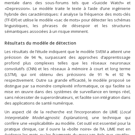
mentale dans des sous-forums tels que «Suicide Watch» et
«Depression». Le modèle traite le texte à l’aide d’une ingénierie
hybride des caractéristiques: il analyse la fréquence des mots-clés
(TF-IDF) et utilise le modèle «sac de mots» pour détecter les schémas
linguistiques, les phrases de désespoir et les structures
sémantiques associées à un risque imminent.
Résultats du modèle de détection
Les résultats de l’étude indiquent que le modèle SVEM a atteint une
précision de 94 %, surpassant des approches d’apprentissage
profond plus complexes telles que les réseaux neuronaux
convolutifs (CNN) et les réseaux à mémoire à court et long terme
(LSTM), qui ont obtenu des précisions de 91 % et 92 %
respectivement. Outre sa grande efficacité, le modèle proposé se
distingue par sa moindre complexité informatique, ce qui facilite sa
mise en œuvre dans des systèmes de surveillance en temps réel,
sans nécessiter de superordinateurs, et facilite son intégration dans
des applications de santé numérique.
Un aspect clé de la recherche est l’incorporation de LIME (
Local
Interpretable Model-agnostic Explanations
), une technique qui
confère une «explicabilité» au modèle. Cet outil est essentiel pour la
pratique clinique, car il ouvre la «boîte noire» de l’IA. LIME met en
évidence les mots ou les fragments du message (tels que «inutile»,