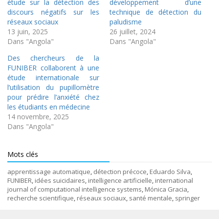
étude sur la détection des
développement d’une
discours négatifs sur les
technique de détection du
réseaux sociaux
paludisme
13 juin, 2025
26 juillet, 2024
Dans "Angola"
Dans "Angola"
Des chercheurs de la
FUNIBER collaborent à une
étude internationale sur
l’utilisation du pupillomètre
pour prédire l’anxiété chez
les étudiants en médecine
14 novembre, 2025
Dans "Angola"
Mots clés
apprentissage automatique
,
détection précoce
,
Eduardo Silva
,
FUNIBER
,
idées suicidaires
,
intelligence artificielle
,
international
journal of computational intelligence systems
,
Mónica Gracia
,
recherche scientifique
,
réseaux sociaux
,
santé mentale
,
springer