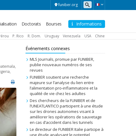
funiber.org
alisation
Doctorats
Bourses
Informations
Pérou
P. Rico
R. Dom.
Uruguay
Venezuela
USA
Chine
Événements connexes
MLS Journals, promue par FUNIBER,
publie nouveaux numéros de ses
atemala
,
revues
igeria
,
FUNIBER soutient une recherche
majeure sur l’analyse du lien entre
l’alimentation pro-inflammatoire et la
qualité de vie chez les adultes
Des chercheurs de la FUNIBER et de
l’UNEATLANTICO participent à une étude
sur les drones autonomes visant à
améliorer les opérations de sauvetage
en cas d’accident dans les tunnels
Le directeur de FUNIBER Italie participe à
une étude analysant le potentiel