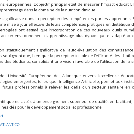
ns européennes. L’objectif principal était de mesurer l’impact éducatif, l’u
-apprentissage dans le domaine de la nutrition clinique.
 significative dans la perception des compétences par les apprenants. 
 une mise à jour effective de leurs compétences pratiques en diététique cl
rrogées ont estimé que l’incorporation de ces nouveaux outils numé
ilitant un environnement d’apprentissage plus dynamique et adapté au
on statistiquement significative de l’auto-évaluation des connaissanc
s soulignent que, bien que la perception initiale de l’efficacité des chatbo
es des étudiants, consolidant une vision favorable de l’utilisation de la s
de l’Université Européenne de l’Atlantique envers l’excellence éducat
ies émergentes, telles que l’Intelligence Artificielle, permet aux instit
s futurs professionnels à relever les défis d’un secteur sanitaire en 
tifique et l’accès à un enseignement supérieur de qualité, en facilitant, 
ines clés pour le développement social et professionnel.
ci
.
EATLANTICO
.