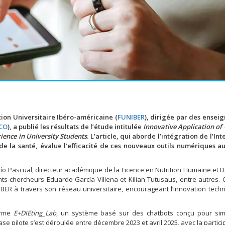
ion Universitaire Ibéro-américaine (
FUNIBER
), dirigée par des ensei
CO
), a publié les résultats de l’étude intitulée
Innovative Application of
rience in University Students
. L’article, qui aborde l’intégration de l’Int
s de la santé, évalue l’efficacité de ces nouveaux outils numériques a
lío Pascual, directeur académique de la Licence en Nutrition Humaine et D
s-chercheurs Eduardo García Villena et Kilian Tutusaus, entre autres. C
IBER à travers son réseau universitaire, encourageant l’innovation tech
forme
E+DIEting_Lab
, un système basé sur des chatbots conçu pour sim
hase pilote s’est déroulée entre décembre 2023 et avril 2025, avec la partic