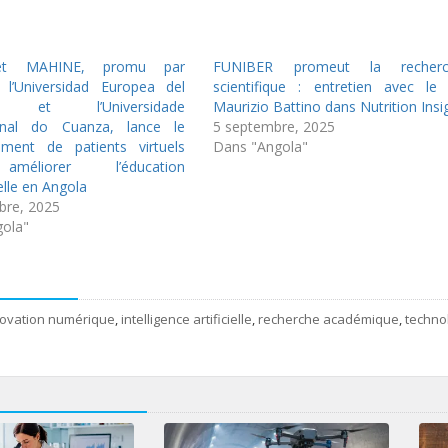
et MAHINE, promu par
FUNIBER promeut la recherc
 l’Universidad Europea del
scientifique : entretien avec le
co et l’Universidade
Maurizio Battino dans Nutrition Insi
ional do Cuanza, lance le
5 septembre, 2025
ement de patients virtuels
Dans "Angola"
méliorer l’éducation
elle en Angola
bre, 2025
ola"
novation numérique
,
intelligence artificielle
,
recherche académique
,
techno