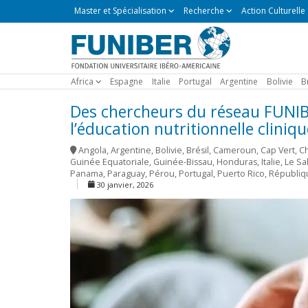
Master
Master et Spécialisation
Recherche
Action Culturelle
et
Spécialisation
Africa
Espagne
Italie
Portugal
Argentine
Bolivie
B
Des chercheurs du réseau FUNIB
l’éducation nutritionnelle cliniqu
Angola
,
Argentine
,
Bolivie
,
Brésil
,
Cameroun
,
Cap Vert
,
Ch
Guinée Equatoriale
,
Guinée-Bissau
,
Honduras
,
Italie
,
Le Sa
Panama
,
Paraguay
,
Pérou
,
Portugal
,
Puerto Rico
,
Républiq
30 janvier, 2026