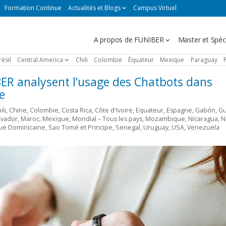
Formation Continue
Actualités et Blogs
Campus Virtuel
Navegación
A propos de FUNIBER
Master et Spéci
principal
résil
Central America
Chili
Colombie
Équateur
Mexique
Paraguay
ER analysent l’usage des Chatbots dans
e
ili
,
Chine
,
Colombie
,
Costa Rica
,
Côte d'Ivoire
,
Equateur
,
Espagne
,
Gabón
,
Gu
lvador
,
Maroc
,
Mexique
,
Mondial – Tous les pays
,
Mozambique
,
Nicaragua
,
N
ue Dominicaine
,
Sao Tomé et Principe
,
Senegal
,
Uruguay
,
USA
,
Venezuela