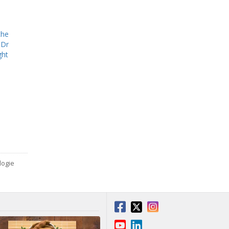
he
 Dr
ght
logie