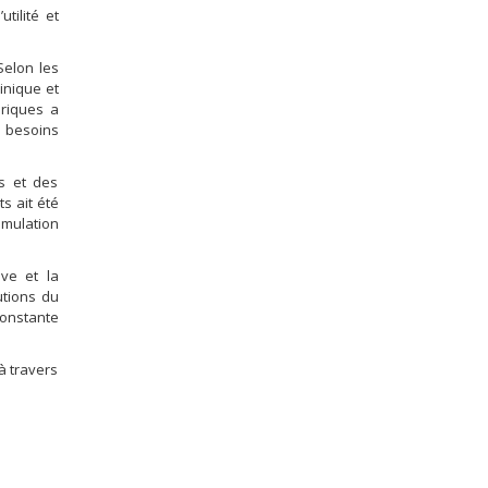
tilité et
Selon les
inique et
riques a
x besoins
es et des
ts ait été
imulation
ive et la
utions du
constante
à travers