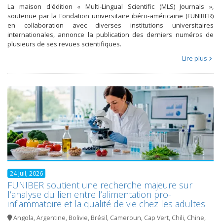
La maison d'édition « Multi-Lingual Scientific (MLS) Journals »,
soutenue par la Fondation universitaire ibéro-américaine (FUNIBER)
en collaboration avec diverses institutions universitaires
internationales, annonce la publication des derniers numéros de
plusieurs de ses revues scientifiques.
Lire plus
24 Juil, 2026
FUNIBER soutient une recherche majeure sur
l’analyse du lien entre l’alimentation pro-
inflammatoire et la qualité de vie chez les adultes
Angola
,
Argentine
,
Bolivie
,
Brésil
,
Cameroun
,
Cap Vert
,
Chili
,
Chine
,