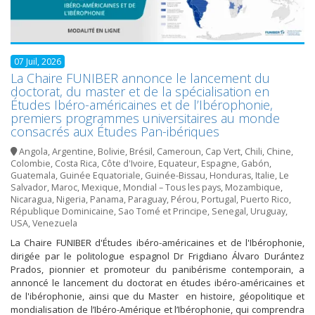
07 Juil, 2026
La Chaire FUNIBER annonce le lancement du
doctorat, du master et de la spécialisation en
Études Ibéro-américaines et de l’Ibérophonie,
premiers programmes universitaires au monde
consacrés aux Études Pan-ibériques
Angola
,
Argentine
,
Bolivie
,
Brésil
,
Cameroun
,
Cap Vert
,
Chili
,
Chine
,
Colombie
,
Costa Rica
,
Côte d'Ivoire
,
Equateur
,
Espagne
,
Gabón
,
Guatemala
,
Guinée Equatoriale
,
Guinée-Bissau
,
Honduras
,
Italie
,
Le
Salvador
,
Maroc
,
Mexique
,
Mondial – Tous les pays
,
Mozambique
,
Nicaragua
,
Nigeria
,
Panama
,
Paraguay
,
Pérou
,
Portugal
,
Puerto Rico
,
République Dominicaine
,
Sao Tomé et Principe
,
Senegal
,
Uruguay
,
USA
,
Venezuela
La Chaire FUNIBER d'Études ibéro-américaines et de l'Ibérophonie,
dirigée par le politologue espagnol Dr Frigdiano Álvaro Durántez
Prados, pionnier et promoteur du panibérisme contemporain, a
annoncé le lancement du doctorat en études ibéro-américaines et
de l'ibérophonie, ainsi que du Master en histoire, géopolitique et
mondialisation de l’Ibéro-Amérique et l’Ibérophonie, qui comprendra