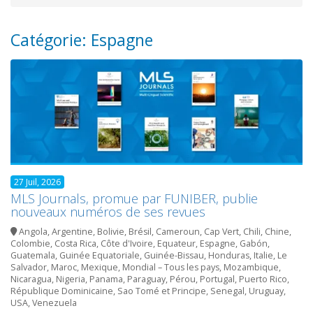
Catégorie: Espagne
27 Juil, 2026
MLS Journals, promue par FUNIBER, publie
nouveaux numéros de ses revues
Angola
,
Argentine
,
Bolivie
,
Brésil
,
Cameroun
,
Cap Vert
,
Chili
,
Chine
,
Colombie
,
Costa Rica
,
Côte d'Ivoire
,
Equateur
,
Espagne
,
Gabón
,
Guatemala
,
Guinée Equatoriale
,
Guinée-Bissau
,
Honduras
,
Italie
,
Le
Salvador
,
Maroc
,
Mexique
,
Mondial – Tous les pays
,
Mozambique
,
Nicaragua
,
Nigeria
,
Panama
,
Paraguay
,
Pérou
,
Portugal
,
Puerto Rico
,
République Dominicaine
,
Sao Tomé et Principe
,
Senegal
,
Uruguay
,
USA
,
Venezuela