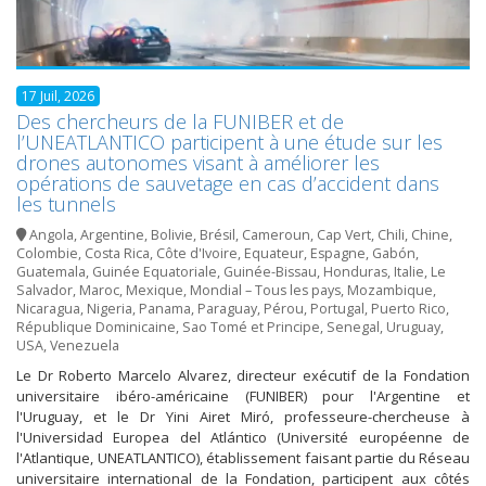
17 Juil, 2026
Des chercheurs de la FUNIBER et de
l’UNEATLANTICO participent à une étude sur les
drones autonomes visant à améliorer les
opérations de sauvetage en cas d’accident dans
les tunnels
Angola
,
Argentine
,
Bolivie
,
Brésil
,
Cameroun
,
Cap Vert
,
Chili
,
Chine
,
Colombie
,
Costa Rica
,
Côte d'Ivoire
,
Equateur
,
Espagne
,
Gabón
,
Guatemala
,
Guinée Equatoriale
,
Guinée-Bissau
,
Honduras
,
Italie
,
Le
Salvador
,
Maroc
,
Mexique
,
Mondial – Tous les pays
,
Mozambique
,
Nicaragua
,
Nigeria
,
Panama
,
Paraguay
,
Pérou
,
Portugal
,
Puerto Rico
,
République Dominicaine
,
Sao Tomé et Principe
,
Senegal
,
Uruguay
,
USA
,
Venezuela
Le Dr Roberto Marcelo Alvarez, directeur exécutif de la Fondation
universitaire ibéro-américaine (FUNIBER) pour l'Argentine et
l'Uruguay, et le Dr Yini Airet Miró, professeure-chercheuse à
l'Universidad Europea del Atlántico (Université européenne de
l'Atlantique, UNEATLANTICO), établissement faisant partie du Réseau
universitaire international de la Fondation, participent aux côtés