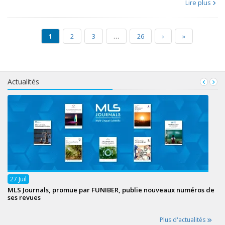
Lire plus
1
2
3
…
26
›
»
Actualités
27
Juil
MLS Journals, promue par FUNIBER, publie nouveaux numéros de
ses revues
Plus d'actualités