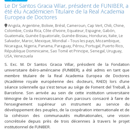
Le Dr Santos Gracia Villar, président de FUNIBER, a
été élu Académicien Titulaire de la Real Academia
Europea de Doctores
Angola
,
Argentine
,
Bolivie
,
Brésil
,
Cameroun
,
Cap Vert
,
Chili
,
Chine
,
Colombie
,
Costa Rica
,
Côte d'Ivoire
,
Equateur
,
Espagne
,
Gabón
,
Guatemala
,
Guinée Equatoriale
,
Guinée-Bissau
,
Honduras
,
Italie
,
Le
Salvador
,
Maroc
,
Mexique
,
Mondial – Tous les pays
,
Mozambique
,
Nicaragua
,
Nigeria
,
Panama
,
Paraguay
,
Pérou
,
Portugal
,
Puerto Rico
,
République Dominicaine
,
Sao Tomé et Principe
,
Senegal
,
Uruguay
,
USA
,
Venezuela
S. Exc. M. Dr Santos Gracia Villar, président de la Fondation
universitaire ibéro-américaine (FUNIBER), a été admis en tant que
membre titulaire de la Real Academia Europea de Doctores
(Académie royale européenne des docteurs, RAED) lors d’une
séance solennelle qui s’est tenue au siège de Foment del Treball, à
Barcelone. Son arrivée au sein de cette institution universitaire
témoigne de la reconnaissance d’un parcours consacré à faire de
l’enseignement supérieur un instrument au service du
développement des peuples, de la coopération internationale et de
la cohésion des communautés multinationales, une vision
concrétisée depuis près de trois décennies à travers le projet
institutionnel de FUNIBER.