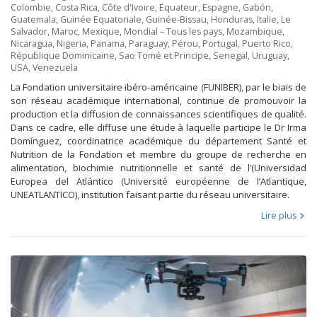
Colombie
,
Costa Rica
,
Côte d'Ivoire
,
Equateur
,
Espagne
,
Gabón
,
Guatemala
,
Guinée Equatoriale
,
Guinée-Bissau
,
Honduras
,
Italie
,
Le
Salvador
,
Maroc
,
Mexique
,
Mondial – Tous les pays
,
Mozambique
,
Nicaragua
,
Nigeria
,
Panama
,
Paraguay
,
Pérou
,
Portugal
,
Puerto Rico
,
République Dominicaine
,
Sao Tomé et Principe
,
Senegal
,
Uruguay
,
USA
,
Venezuela
La Fondation universitaire ibéro-américaine (FUNIBER), par le biais de
son réseau académique international, continue de promouvoir la
production et la diffusion de connaissances scientifiques de qualité.
Dans ce cadre, elle diffuse une étude à laquelle participe le Dr Irma
Domínguez, coordinatrice académique du département Santé et
Nutrition de la Fondation et membre du groupe de recherche en
alimentation, biochimie nutritionnelle et santé de l’(Universidad
Europea del Atlántico (Université européenne de l’Atlantique,
UNEATLANTICO), institution faisant partie du réseau universitaire.
Lire plus