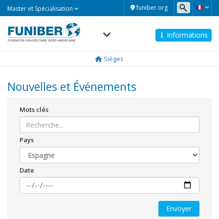
Master
funiber.org
Master et Spécialisation
et
Spécialisation
Informations
Navegación
principal
Sièges
Nouvelles et Événements
Mots clés
Pays
Date