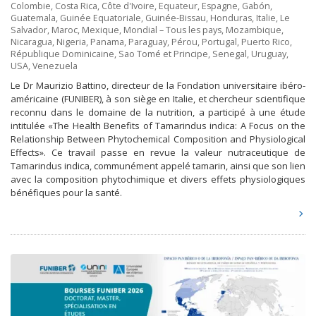
Colombie
,
Costa Rica
,
Côte d'Ivoire
,
Equateur
,
Espagne
,
Gabón
,
Guatemala
,
Guinée Equatoriale
,
Guinée-Bissau
,
Honduras
,
Italie
,
Le
Salvador
,
Maroc
,
Mexique
,
Mondial – Tous les pays
,
Mozambique
,
Nicaragua
,
Nigeria
,
Panama
,
Paraguay
,
Pérou
,
Portugal
,
Puerto Rico
,
République Dominicaine
,
Sao Tomé et Principe
,
Senegal
,
Uruguay
,
USA
,
Venezuela
Le Dr Maurizio Battino, directeur de la Fondation universitaire ibéro-
américaine (FUNIBER), à son siège en Italie, et chercheur scientifique
reconnu dans le domaine de la nutrition, a participé à une étude
intitulée «The Health Benefits of Tamarindus indica: A Focus on the
Relationship Between Phytochemical Composition and Physiological
Effects». Ce travail passe en revue la valeur nutraceutique de
Tamarindus indica, communément appelé tamarin, ainsi que son lien
avec la composition phytochimique et divers effets physiologiques
bénéfiques pour la santé.