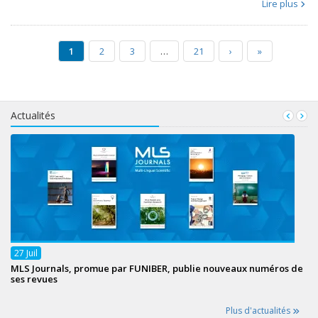
Lire plus
1
2
3
…
21
›
»
Actualités
27
Juil
MLS Journals, promue par FUNIBER, publie nouveaux numéros de
ses revues
Plus d'actualités