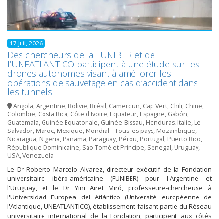
17 Juil, 2026
Des chercheurs de la FUNIBER et de
l’UNEATLANTICO participent à une étude sur les
drones autonomes visant à améliorer les
opérations de sauvetage en cas d’accident dans
les tunnels
Angola
,
Argentine
,
Bolivie
,
Brésil
,
Cameroun
,
Cap Vert
,
Chili
,
Chine
,
Colombie
,
Costa Rica
,
Côte d'Ivoire
,
Equateur
,
Espagne
,
Gabón
,
Guatemala
,
Guinée Equatoriale
,
Guinée-Bissau
,
Honduras
,
Italie
,
Le
Salvador
,
Maroc
,
Mexique
,
Mondial – Tous les pays
,
Mozambique
,
Nicaragua
,
Nigeria
,
Panama
,
Paraguay
,
Pérou
,
Portugal
,
Puerto Rico
,
République Dominicaine
,
Sao Tomé et Principe
,
Senegal
,
Uruguay
,
USA
,
Venezuela
Le Dr Roberto Marcelo Alvarez, directeur exécutif de la Fondation
universitaire ibéro-américaine (FUNIBER) pour l'Argentine et
l'Uruguay, et le Dr Yini Airet Miró, professeure-chercheuse à
l'Universidad Europea del Atlántico (Université européenne de
l'Atlantique, UNEATLANTICO), établissement faisant partie du Réseau
universitaire international de la Fondation, participent aux côtés