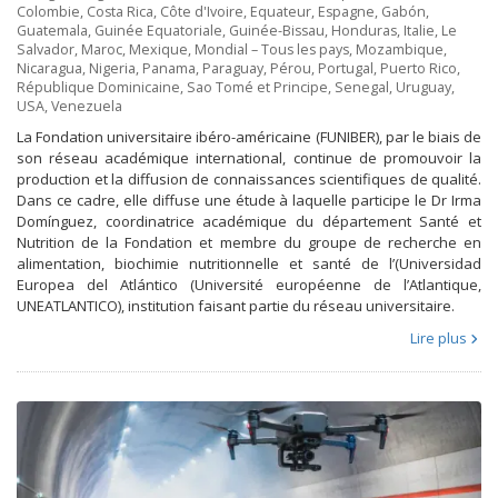
Colombie
,
Costa Rica
,
Côte d'Ivoire
,
Equateur
,
Espagne
,
Gabón
,
Guatemala
,
Guinée Equatoriale
,
Guinée-Bissau
,
Honduras
,
Italie
,
Le
Salvador
,
Maroc
,
Mexique
,
Mondial – Tous les pays
,
Mozambique
,
Nicaragua
,
Nigeria
,
Panama
,
Paraguay
,
Pérou
,
Portugal
,
Puerto Rico
,
République Dominicaine
,
Sao Tomé et Principe
,
Senegal
,
Uruguay
,
USA
,
Venezuela
La Fondation universitaire ibéro-américaine (FUNIBER), par le biais de
son réseau académique international, continue de promouvoir la
production et la diffusion de connaissances scientifiques de qualité.
Dans ce cadre, elle diffuse une étude à laquelle participe le Dr Irma
Domínguez, coordinatrice académique du département Santé et
Nutrition de la Fondation et membre du groupe de recherche en
alimentation, biochimie nutritionnelle et santé de l’(Universidad
Europea del Atlántico (Université européenne de l’Atlantique,
UNEATLANTICO), institution faisant partie du réseau universitaire.
Lire plus