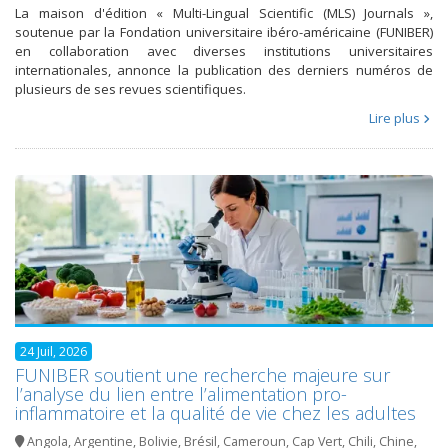
La maison d'édition « Multi-Lingual Scientific (MLS) Journals »,
soutenue par la Fondation universitaire ibéro-américaine (FUNIBER)
en collaboration avec diverses institutions universitaires
internationales, annonce la publication des derniers numéros de
plusieurs de ses revues scientifiques.
Lire plus
24 Juil, 2026
FUNIBER soutient une recherche majeure sur
l’analyse du lien entre l’alimentation pro-
inflammatoire et la qualité de vie chez les adultes
Angola
,
Argentine
,
Bolivie
,
Brésil
,
Cameroun
,
Cap Vert
,
Chili
,
Chine
,