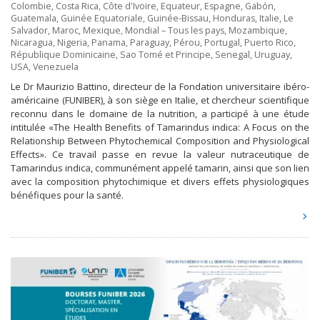
Colombie
,
Costa Rica
,
Côte d'Ivoire
,
Equateur
,
Espagne
,
Gabón
,
Guatemala
,
Guinée Equatoriale
,
Guinée-Bissau
,
Honduras
,
Italie
,
Le
Salvador
,
Maroc
,
Mexique
,
Mondial – Tous les pays
,
Mozambique
,
Nicaragua
,
Nigeria
,
Panama
,
Paraguay
,
Pérou
,
Portugal
,
Puerto Rico
,
République Dominicaine
,
Sao Tomé et Principe
,
Senegal
,
Uruguay
,
USA
,
Venezuela
Le Dr Maurizio Battino, directeur de la Fondation universitaire ibéro-
américaine (FUNIBER), à son siège en Italie, et chercheur scientifique
reconnu dans le domaine de la nutrition, a participé à une étude
intitulée «The Health Benefits of Tamarindus indica: A Focus on the
Relationship Between Phytochemical Composition and Physiological
Effects». Ce travail passe en revue la valeur nutraceutique de
Tamarindus indica, communément appelé tamarin, ainsi que son lien
avec la composition phytochimique et divers effets physiologiques
bénéfiques pour la santé.