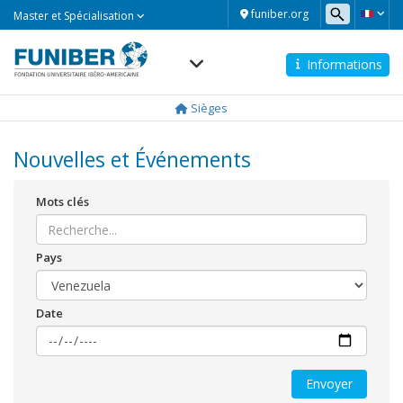
Master
funiber.org
Master et Spécialisation
et
Spécialisation
Informations
Navegación
principal
Sièges
Nouvelles et Événements
Mots clés
Pays
Date