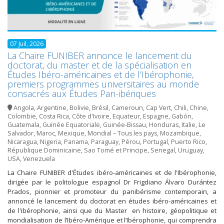
07 Juil, 2026
La Chaire FUNIBER annonce le lancement du
doctorat, du master et de la spécialisation en
Études Ibéro-américaines et de l’Ibérophonie,
premiers programmes universitaires au monde
consacrés aux Études Pan-ibériques
Angola
,
Argentine
,
Bolivie
,
Brésil
,
Cameroun
,
Cap Vert
,
Chili
,
Chine
,
Colombie
,
Costa Rica
,
Côte d'Ivoire
,
Equateur
,
Espagne
,
Gabón
,
Guatemala
,
Guinée Equatoriale
,
Guinée-Bissau
,
Honduras
,
Italie
,
Le
Salvador
,
Maroc
,
Mexique
,
Mondial – Tous les pays
,
Mozambique
,
Nicaragua
,
Nigeria
,
Panama
,
Paraguay
,
Pérou
,
Portugal
,
Puerto Rico
,
République Dominicaine
,
Sao Tomé et Principe
,
Senegal
,
Uruguay
,
USA
,
Venezuela
La Chaire FUNIBER d'Études ibéro-américaines et de l'Ibérophonie,
dirigée par le politologue espagnol Dr Frigdiano Álvaro Durántez
Prados, pionnier et promoteur du panibérisme contemporain, a
annoncé le lancement du doctorat en études ibéro-américaines et
de l'ibérophonie, ainsi que du Master en histoire, géopolitique et
mondialisation de l’Ibéro-Amérique et l’Ibérophonie, qui comprendra