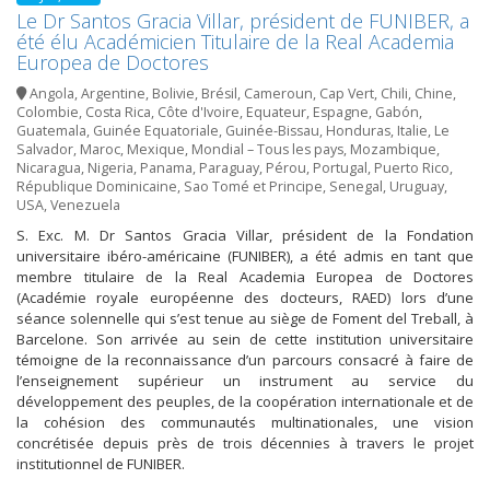
Le Dr Santos Gracia Villar, président de FUNIBER, a
été élu Académicien Titulaire de la Real Academia
Europea de Doctores
Angola
,
Argentine
,
Bolivie
,
Brésil
,
Cameroun
,
Cap Vert
,
Chili
,
Chine
,
Colombie
,
Costa Rica
,
Côte d'Ivoire
,
Equateur
,
Espagne
,
Gabón
,
Guatemala
,
Guinée Equatoriale
,
Guinée-Bissau
,
Honduras
,
Italie
,
Le
Salvador
,
Maroc
,
Mexique
,
Mondial – Tous les pays
,
Mozambique
,
Nicaragua
,
Nigeria
,
Panama
,
Paraguay
,
Pérou
,
Portugal
,
Puerto Rico
,
République Dominicaine
,
Sao Tomé et Principe
,
Senegal
,
Uruguay
,
USA
,
Venezuela
S. Exc. M. Dr Santos Gracia Villar, président de la Fondation
universitaire ibéro-américaine (FUNIBER), a été admis en tant que
membre titulaire de la Real Academia Europea de Doctores
(Académie royale européenne des docteurs, RAED) lors d’une
séance solennelle qui s’est tenue au siège de Foment del Treball, à
Barcelone. Son arrivée au sein de cette institution universitaire
témoigne de la reconnaissance d’un parcours consacré à faire de
l’enseignement supérieur un instrument au service du
développement des peuples, de la coopération internationale et de
la cohésion des communautés multinationales, une vision
concrétisée depuis près de trois décennies à travers le projet
institutionnel de FUNIBER.