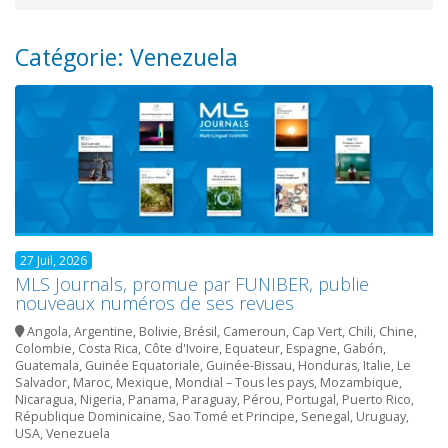
Catégorie: Venezuela
27 Juil, 2026
MLS Journals, promue par FUNIBER, publie
nouveaux numéros de ses revues
Angola
,
Argentine
,
Bolivie
,
Brésil
,
Cameroun
,
Cap Vert
,
Chili
,
Chine
,
Colombie
,
Costa Rica
,
Côte d'Ivoire
,
Equateur
,
Espagne
,
Gabón
,
Guatemala
,
Guinée Equatoriale
,
Guinée-Bissau
,
Honduras
,
Italie
,
Le
Salvador
,
Maroc
,
Mexique
,
Mondial – Tous les pays
,
Mozambique
,
Nicaragua
,
Nigeria
,
Panama
,
Paraguay
,
Pérou
,
Portugal
,
Puerto Rico
,
République Dominicaine
,
Sao Tomé et Principe
,
Senegal
,
Uruguay
,
USA
,
Venezuela