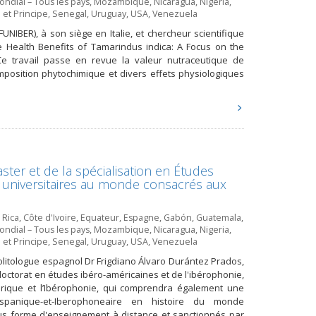
ndial – Tous les pays
,
Mozambique
,
Nicaragua
,
Nigeria
,
et Principe
,
Senegal
,
Uruguay
,
USA
,
Venezuela
FUNIBER), à son siège en Italie, et chercheur scientifique
e Health Benefits of Tamarindus indica: A Focus on the
Ce travail passe en revue la valeur nutraceutique de
position phytochimique et divers effets physiologiques
er et de la spécialisation en Études
 universitaires au monde consacrés aux
 Rica
,
Côte d'Ivoire
,
Equateur
,
Espagne
,
Gabón
,
Guatemala
,
ndial – Tous les pays
,
Mozambique
,
Nicaragua
,
Nigeria
,
et Principe
,
Senegal
,
Uruguay
,
USA
,
Venezuela
politologue espagnol Dr Frigdiano Álvaro Durántez Prados,
ctorat en études ibéro-américaines et de l'ibérophonie,
mérique et l’Ibérophonie, qui comprendra également une
nde-hispanique-et-Iberophoneaire en histoire du monde
us forme d'enseignement à distance et sanctionnés par