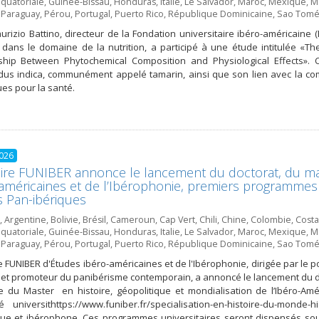
quatoriale
,
Guinée-Bissau
,
Honduras
,
Italie
,
Le Salvador
,
Maroc
,
Mexique
,
Mo
,
Paraguay
,
Pérou
,
Portugal
,
Puerto Rico
,
République Dominicaine
,
Sao Tomé 
urizio Battino, directeur de la Fondation universitaire ibéro-américaine (
dans le domaine de la nutrition, a participé à une étude intitulée «Th
ship Between Phytochemical Composition and Physiological Effects». 
us indica, communément appelé tamarin, ainsi que son lien avec la com
es pour la santé.
2026
ire FUNIBER annonce le lancement du doctorat, du mast
américaines et de l’Ibérophonie, premiers programmes
 Pan-ibériques
,
Argentine
,
Bolivie
,
Brésil
,
Cameroun
,
Cap Vert
,
Chili
,
Chine
,
Colombie
,
Costa
quatoriale
,
Guinée-Bissau
,
Honduras
,
Italie
,
Le Salvador
,
Maroc
,
Mexique
,
Mo
,
Paraguay
,
Pérou
,
Portugal
,
Puerto Rico
,
République Dominicaine
,
Sao Tomé 
e FUNIBER d'Études ibéro-américaines et de l'Ibérophonie, dirigée par le 
 et promoteur du panibérisme contemporain, a annoncé le lancement du do
e du Master en histoire, géopolitique et mondialisation de l’Ibéro-A
té universithttps://www.funiber.fr/specialisation-en-histoire-du-mo
ue et ibérophone. Ces programmes universitaires seront dispensés so