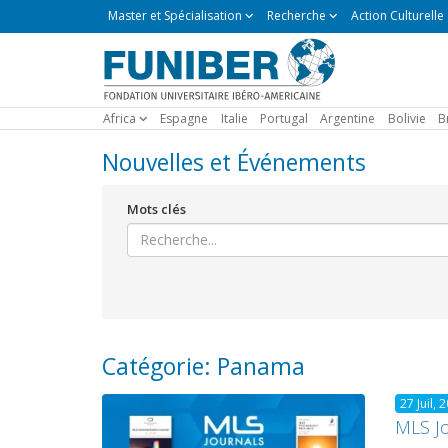
Master
Master et Spécialisation
Recherche
Action Culturelle
et
Spécialisation
Africa
Espagne
Italie
Portugal
Argentine
Bolivie
B
Nouvelles et Événements
Mots clés
Catégorie: Panama
27 Juil, 
MLS J