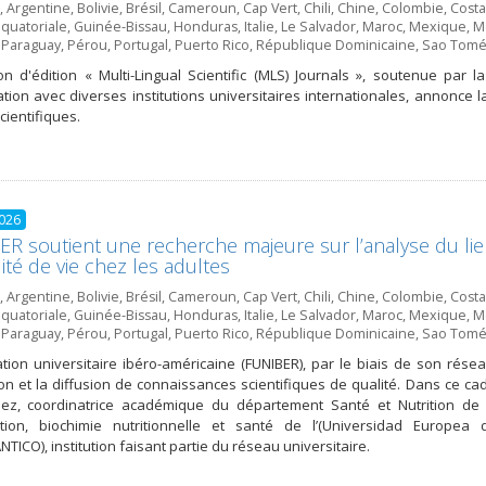
,
Argentine
,
Bolivie
,
Brésil
,
Cameroun
,
Cap Vert
,
Chili
,
Chine
,
Colombie
,
Costa
quatoriale
,
Guinée-Bissau
,
Honduras
,
Italie
,
Le Salvador
,
Maroc
,
Mexique
,
Mo
,
Paraguay
,
Pérou
,
Portugal
,
Puerto Rico
,
République Dominicaine
,
Sao Tomé 
n d'édition « Multi-Lingual Scientific (MLS) Journals », soutenue par l
ation avec diverses institutions universitaires internationales, annonce
cientifiques.
2026
R soutient une recherche majeure sur l’analyse du lien
lité de vie chez les adultes
,
Argentine
,
Bolivie
,
Brésil
,
Cameroun
,
Cap Vert
,
Chili
,
Chine
,
Colombie
,
Costa
quatoriale
,
Guinée-Bissau
,
Honduras
,
Italie
,
Le Salvador
,
Maroc
,
Mexique
,
Mo
,
Paraguay
,
Pérou
,
Portugal
,
Puerto Rico
,
République Dominicaine
,
Sao Tomé 
tion universitaire ibéro-américaine (FUNIBER), par le biais de son rés
on et la diffusion de connaissances scientifiques de qualité. Dans ce cadr
ez, coordinatrice académique du département Santé et Nutrition d
tion, biochimie nutritionnelle et santé de l’(Universidad Europea d
TICO), institution faisant partie du réseau universitaire.