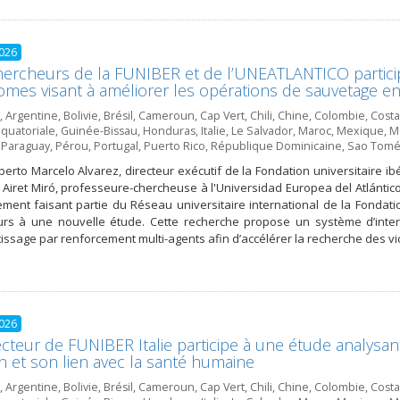
2026
ercheurs de la FUNIBER et de l’UNEATLANTICO partici
mes visant à améliorer les opérations de sauvetage en
,
Argentine
,
Bolivie
,
Brésil
,
Cameroun
,
Cap Vert
,
Chili
,
Chine
,
Colombie
,
Costa
quatoriale
,
Guinée-Bissau
,
Honduras
,
Italie
,
Le Salvador
,
Maroc
,
Mexique
,
Mo
,
Paraguay
,
Pérou
,
Portugal
,
Puerto Rico
,
République Dominicaine
,
Sao Tomé 
berto Marcelo Alvarez, directeur exécutif de la Fondation universitaire ib
ni Airet Miró, professeure-chercheuse à l'Universidad Europea del Atlánti
ement faisant partie du Réseau universitaire international de la Fondati
urs à une nouvelle étude. Cette recherche propose un système d’int
tissage par renforcement multi-agents afin d’accélérer la recherche des vi
2026
ecteur de FUNIBER Italie participe à une étude analysa
n et son lien avec la santé humaine
,
Argentine
,
Bolivie
,
Brésil
,
Cameroun
,
Cap Vert
,
Chili
,
Chine
,
Colombie
,
Costa