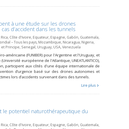
pent à une étude sur les drones
 cas d’accident dans les tunnels
 Rica
,
Côte d'Ivoire
,
Equateur
,
Espagne
,
Gabón
,
Guatemala
,
ndial – Tous les pays
,
Mozambique
,
Nicaragua
,
Nigeria
,
et Principe
,
Senegal
,
Uruguay
,
USA
,
Venezuela
éro-américaine (FUNIBER) pour l'Argentine et l'Uruguay, et
co (Université européenne de l'Atlantique, UNEATLANTICO),
on, participent aux côtés d'une équipe internationale de
ervention d’urgence basé sur des drones autonomes et
ctimes lors d’accidents survenant dans des tunnels.
Lire plus
nt le potentiel naturothérapeutique du
 Rica
,
Côte d'Ivoire
,
Equateur
,
Espagne
,
Gabón
,
Guatemala
,