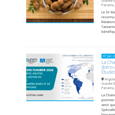
Guinée E
Panama
Le Dr Ma
reconnu 
Relation
Tamarind
bénéfiqu
07 Juil, 
La Cha
Ibéro-
Études
Angola
Guinée E
Panama
La Chair
pionnier
ainsi qu
Spéciali
hispaniq