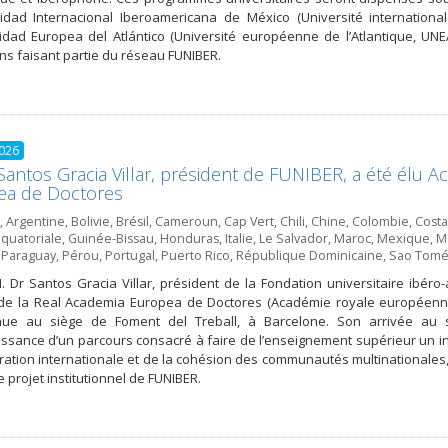
sidad Internacional Iberoamericana de México (Université internation
sidad Europea del Atlántico (Université européenne de l’Atlantique, U
ions faisant partie du réseau FUNIBER.
2026
Santos Gracia Villar, président de FUNIBER, a été élu A
ea de Doctores
,
Argentine
,
Bolivie
,
Brésil
,
Cameroun
,
Cap Vert
,
Chili
,
Chine
,
Colombie
,
Costa
quatoriale
,
Guinée-Bissau
,
Honduras
,
Italie
,
Le Salvador
,
Maroc
,
Mexique
,
Mo
,
Paraguay
,
Pérou
,
Portugal
,
Puerto Rico
,
République Dominicaine
,
Sao Tomé 
M. Dr Santos Gracia Villar, président de la Fondation universitaire ibé
e de la Real Academia Europea de Doctores (Académie royale européenn
enue au siège de Foment del Treball, à Barcelone. Son arrivée au se
ssance d’un parcours consacré à faire de l’enseignement supérieur un 
ration internationale et de la cohésion des communautés multinationales,
e projet institutionnel de FUNIBER.