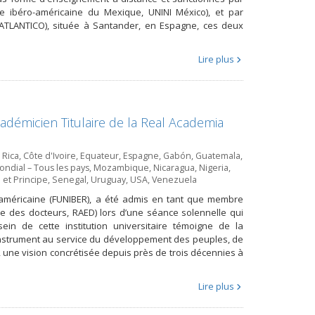
ale ibéro-américaine du Mexique, UNINI México), et par
NEATLANTICO), située à Santander, en Espagne, ces deux
Lire plus
cadémicien Titulaire de la Real Academia
 Rica
,
Côte d'Ivoire
,
Equateur
,
Espagne
,
Gabón
,
Guatemala
,
ndial – Tous les pays
,
Mozambique
,
Nicaragua
,
Nigeria
,
et Principe
,
Senegal
,
Uruguay
,
USA
,
Venezuela
ro-américaine (FUNIBER), a été admis en tant que membre
e des docteurs, RAED) lors d’une séance solennelle qui
in de cette institution universitaire témoigne de la
instrument au service du développement des peuples, de
 une vision concrétisée depuis près de trois décennies à
Lire plus