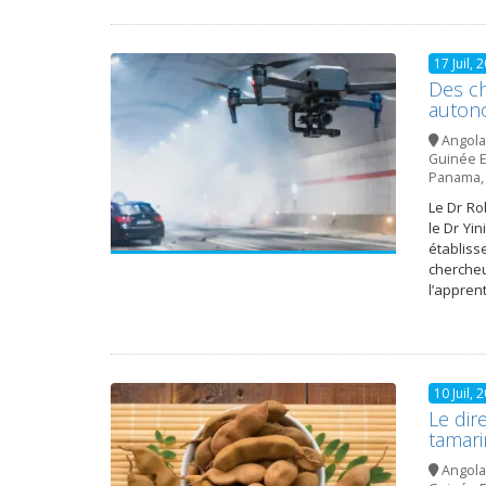
17 Juil, 
Des ch
autono
Angola
Guinée E
Panama
Le Dr Ro
le Dr Yi
établiss
cherche
l’appren
10 Juil, 
Le dir
tamari
Angola