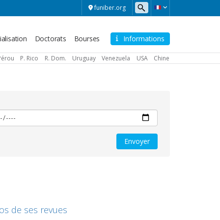
funiber.org
alisation
Doctorats
Bourses
Informations
Pérou
P. Rico
R. Dom.
Uruguay
Venezuela
USA
Chine
os de ses revues