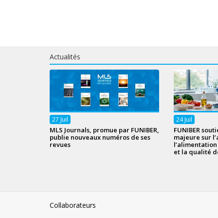
Actualités
27
Juil
24
Juil
MLS Journals, promue par FUNIBER,
FUNIBER souti
publie nouveaux numéros de ses
majeure sur l’
revues
l’alimentatio
et la qualité d
Collaborateurs