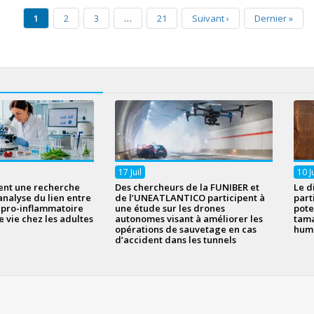
1
2
3
…
21
Suivant
›
Dernier
»
17
Juil
10
J
ent une recherche
Des chercheurs de la FUNIBER et
Le d
analyse du lien entre
de l’UNEATLANTICO participent à
part
n pro-inflammatoire
une étude sur les drones
pote
e vie chez les adultes
autonomes visant à améliorer les
tama
opérations de sauvetage en cas
hum
d’accident dans les tunnels