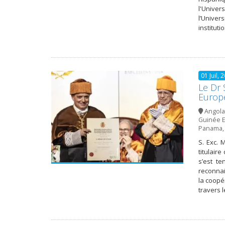
l'Univer
l’Univer
institut
01 Juil, 
Le Dr 
Europ
Angola
Guinée E
Panama
S. Exc. 
titulair
s’est t
reconnai
la coopé
travers l