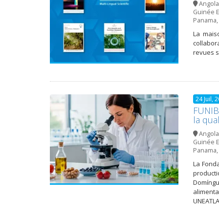
Angola
Guinée E
Panama
La maiso
collabor
revues s
24 Juil, 
FUNIBE
la qua
Angola
Guinée E
Panama
La Fonda
producti
Domíngu
alimenta
UNEATLAN