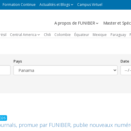
Formation Continue
Actualités et Blogs
Campus Virtuel
Navegación
A propos de FUNIBER
Master et Spéci
principal
résil
Central America
Chili
Colombie
Équateur
Mexique
Paraguay
Pays
Date
2026
ournals, promue par FUNIBER, publie nouveaux numér