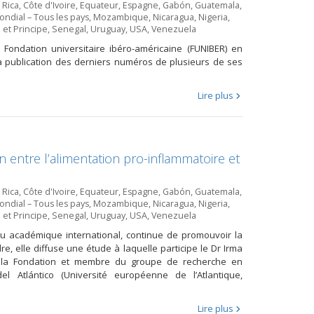
 Rica
,
Côte d'Ivoire
,
Equateur
,
Espagne
,
Gabón
,
Guatemala
,
ndial – Tous les pays
,
Mozambique
,
Nicaragua
,
Nigeria
,
et Principe
,
Senegal
,
Uruguay
,
USA
,
Venezuela
a Fondation universitaire ibéro-américaine (FUNIBER) en
 la publication des derniers numéros de plusieurs de ses
Lire plus
 entre l’alimentation pro-inflammatoire et
 Rica
,
Côte d'Ivoire
,
Equateur
,
Espagne
,
Gabón
,
Guatemala
,
ndial – Tous les pays
,
Mozambique
,
Nicaragua
,
Nigeria
,
et Principe
,
Senegal
,
Uruguay
,
USA
,
Venezuela
eau académique international, continue de promouvoir la
e, elle diffuse une étude à laquelle participe le Dr Irma
e la Fondation et membre du groupe de recherche en
el Atlántico (Université européenne de l’Atlantique,
Lire plus