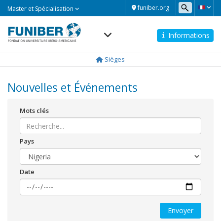
Master
funiber.org
Master et Spécialisation
et
Spécialisation
Informations
Navegación
principal
Sièges
Nouvelles et Événements
Mots clés
Pays
Date