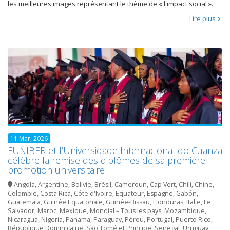
les meilleures images représentant le thème de « l'impact social ».
Lire plus
11 Mar, 2026
FUNIBER et l’Universidade Internacional do Cuanza
célèbre la remise des diplômes de sa première
promotion universitaire
Angola
,
Argentine
,
Bolivie
,
Brésil
,
Cameroun
,
Cap Vert
,
Chili
,
Chine
,
Colombie
,
Costa Rica
,
Côte d'Ivoire
,
Equateur
,
Espagne
,
Gabón
,
Guatemala
,
Guinée Equatoriale
,
Guinée-Bissau
,
Honduras
,
Italie
,
Le
Salvador
,
Maroc
,
Mexique
,
Mondial – Tous les pays
,
Mozambique
,
Nicaragua
,
Nigeria
,
Panama
,
Paraguay
,
Pérou
,
Portugal
,
Puerto Rico
,
République Dominicaine
,
Sao Tomé et Principe
,
Senegal
,
Uruguay
,