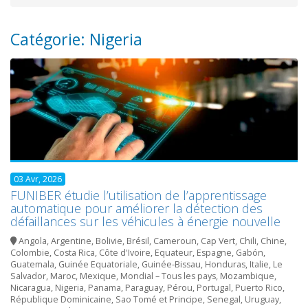
Catégorie: Nigeria
03 Avr, 2026
FUNIBER étudie l’utilisation de l’apprentissage
automatique pour améliorer la détection des
défaillances sur les véhicules à énergie nouvelle
Angola
,
Argentine
,
Bolivie
,
Brésil
,
Cameroun
,
Cap Vert
,
Chili
,
Chine
,
Colombie
,
Costa Rica
,
Côte d'Ivoire
,
Equateur
,
Espagne
,
Gabón
,
Guatemala
,
Guinée Equatoriale
,
Guinée-Bissau
,
Honduras
,
Italie
,
Le
Salvador
,
Maroc
,
Mexique
,
Mondial – Tous les pays
,
Mozambique
,
Nicaragua
,
Nigeria
,
Panama
,
Paraguay
,
Pérou
,
Portugal
,
Puerto Rico
,
République Dominicaine
,
Sao Tomé et Principe
,
Senegal
,
Uruguay
,