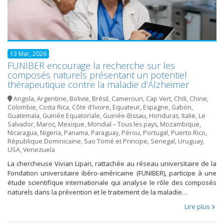
13 Mar, 2026
FUNIBER encourage la recherche sur les
composés naturels présentant un potentiel
thérapeutique contre la maladie d’Alzheimer
Angola
,
Argentine
,
Bolivie
,
Brésil
,
Cameroun
,
Cap Vert
,
Chili
,
Chine
,
Colombie
,
Costa Rica
,
Côte d'Ivoire
,
Equateur
,
Espagne
,
Gabón
,
Guatemala
,
Guinée Equatoriale
,
Guinée-Bissau
,
Honduras
,
Italie
,
Le
Salvador
,
Maroc
,
Mexique
,
Mondial – Tous les pays
,
Mozambique
,
Nicaragua
,
Nigeria
,
Panama
,
Paraguay
,
Pérou
,
Portugal
,
Puerto Rico
,
République Dominicaine
,
Sao Tomé et Principe
,
Senegal
,
Uruguay
,
USA
,
Venezuela
La chercheuse Vivian Lipari, rattachée au réseau universitaire de la
Fondation universitaire ibéro-américaine (FUNIBER), participe à une
étude scientifique internationale qui analyse le rôle des composés
naturels dans la prévention et le traitement de la maladie…
Lire plus