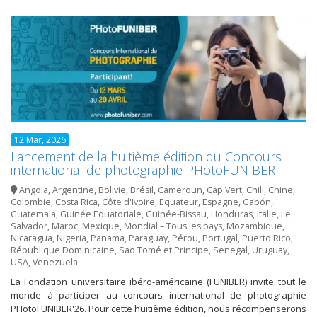
12 Mar, 2026
Lancement de la huitième édition du Concours
international de photographie PHotoFUNIBER
Angola
,
Argentine
,
Bolivie
,
Brésil
,
Cameroun
,
Cap Vert
,
Chili
,
Chine
,
Colombie
,
Costa Rica
,
Côte d'Ivoire
,
Equateur
,
Espagne
,
Gabón
,
Guatemala
,
Guinée Equatoriale
,
Guinée-Bissau
,
Honduras
,
Italie
,
Le
Salvador
,
Maroc
,
Mexique
,
Mondial – Tous les pays
,
Mozambique
,
Nicaragua
,
Nigeria
,
Panama
,
Paraguay
,
Pérou
,
Portugal
,
Puerto Rico
,
République Dominicaine
,
Sao Tomé et Principe
,
Senegal
,
Uruguay
,
USA
,
Venezuela
La Fondation universitaire ibéro-américaine (FUNIBER) invite tout le
monde à participer au concours international de photographie
PHotoFUNIBER'26. Pour cette huitième édition, nous récompenserons