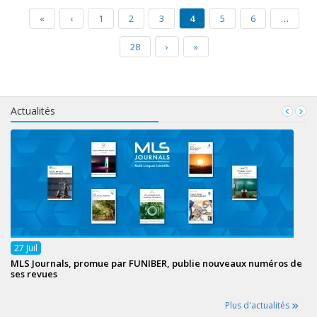
«
‹
1
2
3
4
5
6
…
28
›
»
Actualités
27
Juil
MLS Journals, promue par FUNIBER, publie nouveaux numéros de
ses revues
Plus d'actualités