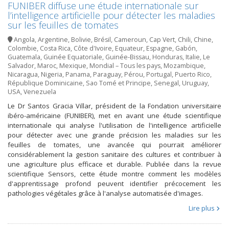
FUNIBER diffuse une étude internationale sur
l’intelligence artificielle pour détecter les maladies
sur les feuilles de tomates
Angola
,
Argentine
,
Bolivie
,
Brésil
,
Cameroun
,
Cap Vert
,
Chili
,
Chine
,
Colombie
,
Costa Rica
,
Côte d'Ivoire
,
Equateur
,
Espagne
,
Gabón
,
Guatemala
,
Guinée Equatoriale
,
Guinée-Bissau
,
Honduras
,
Italie
,
Le
Salvador
,
Maroc
,
Mexique
,
Mondial – Tous les pays
,
Mozambique
,
Nicaragua
,
Nigeria
,
Panama
,
Paraguay
,
Pérou
,
Portugal
,
Puerto Rico
,
République Dominicaine
,
Sao Tomé et Principe
,
Senegal
,
Uruguay
,
USA
,
Venezuela
Le Dr Santos Gracia Villar, président de la Fondation universitaire
ibéro-américaine (FUNIBER), met en avant une étude scientifique
internationale qui analyse l'utilisation de l'intelligence artificielle
pour détecter avec une grande précision les maladies sur les
feuilles de tomates, une avancée qui pourrait améliorer
considérablement la gestion sanitaire des cultures et contribuer à
une agriculture plus efficace et durable. Publiée dans la revue
scientifique Sensors, cette étude montre comment les modèles
d'apprentissage profond peuvent identifier précocement les
pathologies végétales grâce à l'analyse automatisée d'images.
Lire plus