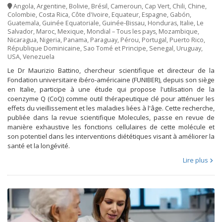
Angola
,
Argentine
,
Bolivie
,
Brésil
,
Cameroun
,
Cap Vert
,
Chili
,
Chine
,
Colombie
,
Costa Rica
,
Côte d'Ivoire
,
Equateur
,
Espagne
,
Gabón
,
Guatemala
,
Guinée Equatoriale
,
Guinée-Bissau
,
Honduras
,
Italie
,
Le
Salvador
,
Maroc
,
Mexique
,
Mondial – Tous les pays
,
Mozambique
,
Nicaragua
,
Nigeria
,
Panama
,
Paraguay
,
Pérou
,
Portugal
,
Puerto Rico
,
République Dominicaine
,
Sao Tomé et Principe
,
Senegal
,
Uruguay
,
USA
,
Venezuela
Le Dr Maurizio Battino, chercheur scientifique et directeur de la
Fondation universitaire ibéro-américaine (FUNIBER), depuis son siège
en Italie, participe à une étude qui propose l'utilisation de la
coenzyme Q (CoQ) comme outil thérapeutique clé pour atténuer les
effets du vieillissement et les maladies liées à l'âge. Cette recherche,
publiée dans la revue scientifique Molecules, passe en revue de
manière exhaustive les fonctions cellulaires de cette molécule et
son potentiel dans les interventions diététiques visant à améliorer la
santé et la longévité.
Lire plus