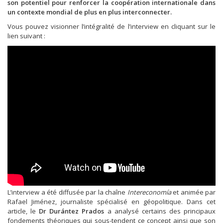
son potentiel pour renforcer la coopération internationale dans
un contexte mondial de plus en plus interconnecter.
Vous pouvez visionner l’intégralité de l’interview en cliquant sur le
lien suivant :
L’interview a été diffusée par la chaîne
Intereconomía
et animée par
Rafael Jiménez, journaliste spécialisé en géopolitique. Dans cet
article, le
Dr Durántez Prados
a analysé certains des principaux
fondements théoriques qui sous-tendent ce concept ainsi que son