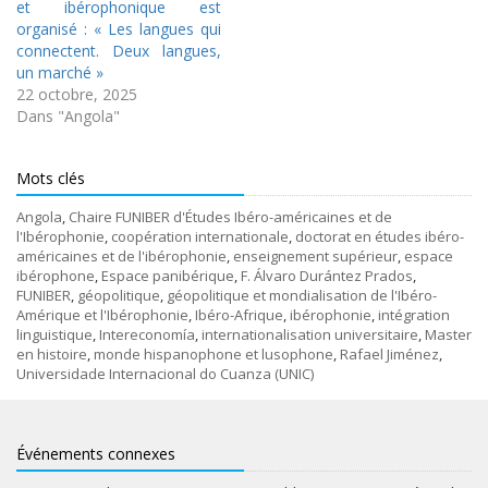
et ibérophonique est
organisé : « Les langues qui
connectent. Deux langues,
un marché »
22 octobre, 2025
Dans "Angola"
Mots clés
Angola
,
Chaire FUNIBER d'Études Ibéro-américaines et de
l'Ibérophonie
,
coopération internationale
,
doctorat en études ibéro-
américaines et de l'ibérophonie
,
enseignement supérieur
,
espace
ibérophone
,
Espace panibérique
,
F. Álvaro Durántez Prados
,
FUNIBER
,
géopolitique
,
géopolitique et mondialisation de l'Ibéro-
Amérique et l'Ibérophonie
,
Ibéro-Afrique
,
ibérophonie
,
intégration
linguistique
,
Intereconomía
,
internationalisation universitaire
,
Master
en histoire
,
monde hispanophone et lusophone
,
Rafael Jiménez
,
Universidade Internacional do Cuanza (UNIC)
Événements connexes