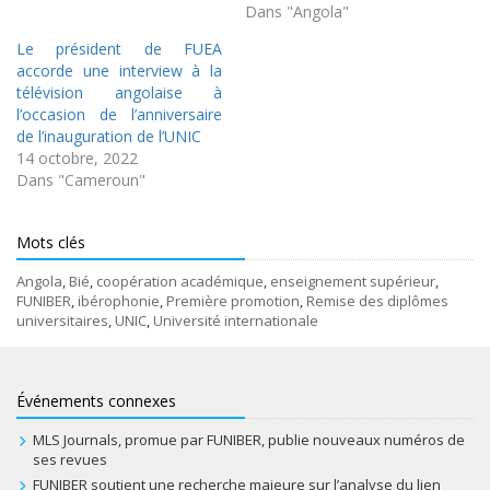
Dans "Angola"
Le président de FUEA
accorde une interview à la
télévision angolaise à
l’occasion de l’anniversaire
de l’inauguration de l’UNIC
14 octobre, 2022
Dans "Cameroun"
Mots clés
Angola
,
Bié
,
coopération académique
,
enseignement supérieur
,
FUNIBER
,
ibérophonie
,
Première promotion
,
Remise des diplômes
universitaires
,
UNIC
,
Université internationale
Événements connexes
MLS Journals, promue par FUNIBER, publie nouveaux numéros de
ses revues
FUNIBER soutient une recherche majeure sur l’analyse du lien