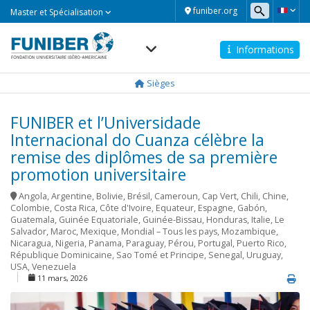
Master
funiber.org
Master et Spécialisation
et
Spécialisation
Informations
Navegación
principal
Sièges
FUNIBER et l’Universidade
Internacional do Cuanza célèbre la
remise des diplômes de sa première
promotion universitaire
Angola
,
Argentine
,
Bolivie
,
Brésil
,
Cameroun
,
Cap Vert
,
Chili
,
Chine
,
Colombie
,
Costa Rica
,
Côte d'Ivoire
,
Equateur
,
Espagne
,
Gabón
,
Guatemala
,
Guinée Equatoriale
,
Guinée-Bissau
,
Honduras
,
Italie
,
Le
Salvador
,
Maroc
,
Mexique
,
Mondial – Tous les pays
,
Mozambique
,
Nicaragua
,
Nigeria
,
Panama
,
Paraguay
,
Pérou
,
Portugal
,
Puerto Rico
,
République Dominicaine
,
Sao Tomé et Principe
,
Senegal
,
Uruguay
,
USA
,
Venezuela
11 mars, 2026