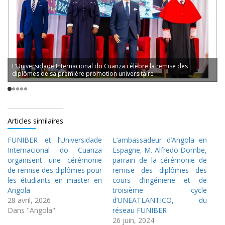
L’Universidade Internacional do Cuanza célèbre la remise des
diplômes de sa première promotion universitaire
Articles similaires
FUNIBER et l’Universidade
L’ambassadeur d’Angola en
Internacional do Cuanza
Espagne, M. Alfredo Dombe,
organisent une cérémonie
parrain de la cérémonie de
de remise des diplômes pour
remise des diplômes des
les étudiants en master en
cours d’ingénierie et de
Angola
troisième cycle
28 avril, 2026
d’UNEATLANTICO, du
Dans "Angola"
réseau FUNIBER
26 juin, 2024