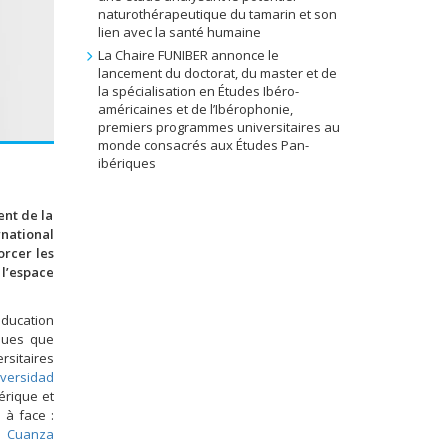
naturothérapeutique du tamarin et son
lien avec la santé humaine
La Chaire FUNIBER annonce le
lancement du doctorat, du master et de
la spécialisation en Études Ibéro-
américaines et de l’Ibérophonie,
premiers programmes universitaires au
monde consacrés aux Études Pan-
ibériques
ent de la
rnational
orcer les
 l’espace
éducation
iques que
rsitaires
iversidad
érique et
 à face :
do Cuanza