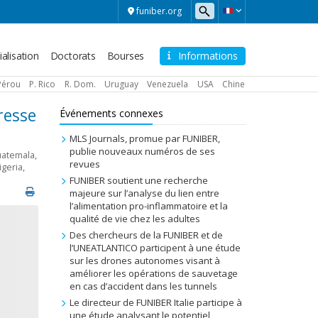
funiber.org
alisation
Doctorats
Bourses
Informations
Pérou
P. Rico
R. Dom.
Uruguay
Venezuela
USA
Chine
resse
Événements connexes
MLS Journals, promue par FUNIBER,
publie nouveaux numéros de ses
atemala
,
revues
igeria
,
FUNIBER soutient une recherche
majeure sur l’analyse du lien entre
l’alimentation pro-inflammatoire et la
qualité de vie chez les adultes
Des chercheurs de la FUNIBER et de
l’UNEATLANTICO participent à une étude
sur les drones autonomes visant à
améliorer les opérations de sauvetage
en cas d’accident dans les tunnels
Le directeur de FUNIBER Italie participe à
une étude analysant le potentiel