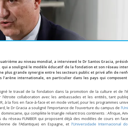
quatrième au niveau mondial, a interviewé le Dr Santos Gracia, présid
), qui a souligné le modèle éducatif de la fondation et son réseau inte
e plus grande synergie entre les secteurs public et privé afin de renf
ns l’arène internationale, en particulier dans les pays qui composent
igné le travail de la fondation dans la promotion de la culture et de l’
 l’étroite collaboration avec les ambassades et les entités, tant publ
R, à la fois en face-à-face et en mode virtuel, pour les programmes unive
ard, le Dr Gracia a souligné l’importance de l’ouverture du campus de
l’Un
ominicaine, qui complète le triangle reliant trois continents : Afrique, Am
ns du réseau FUNIBER qui proposent déjà des modèles de cours en face
éenne de l’Atlantique) en Espagne, et
l’Universidade Internacional 