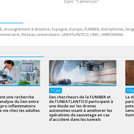
Dans "Cameroun"
FE
,
enseignement à distance
,
Espagne
,
Europe
,
FUNIBER
,
ibérophonie
,
lang
ominicaine
,
Réseau universitaire
,
UNEATLANTICO
,
UNIC
,
UNIROMANA
17
Juil
10
J
ent une recherche
Des chercheurs de la FUNIBER et
Le d
analyse du lien entre
de l’UNEATLANTICO participent à
part
n pro-inflammatoire
une étude sur les drones
pote
e vie chez les adultes
autonomes visant à améliorer les
tama
opérations de sauvetage en cas
hum
d’accident dans les tunnels