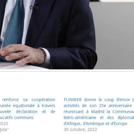
renforce sa coopération
FUNIBER donne le coup d’envoi 
uinée équatoriale à travers
activités de son 25e anniversaire
uvelle déclaration et de
réunissant à Madrid la Communa
ducatifs communs
ibéro-américaine et des diploma
2025
d’Afrique, d’Amérique et d’Europe
ola"
30 octobre, 2022