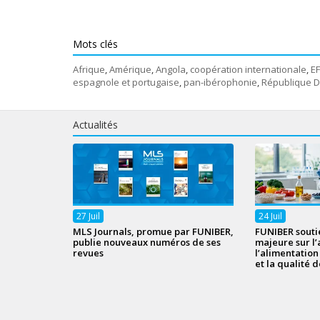
Mots clés
Afrique
,
Amérique
,
Angola
,
coopération internationale
,
E
espagnole et portugaise
,
pan-ibérophonie
,
République D
Actualités
27
Juil
24
Juil
MLS Journals, promue par FUNIBER,
FUNIBER souti
publie nouveaux numéros de ses
majeure sur l’
revues
l’alimentatio
et la qualité d