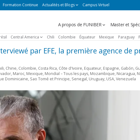
Formation Continue
Actualités et Blogs
Campus Virtuel
Navegación
A propos de FUNIBER
Master et Spéci
principal
résil
Central America
Chili
Colombie
Équateur
Mexique
Paraguay
nterviewé par EFE, la première agence de p
ili
,
Chine
,
Colombie
,
Costa Rica
,
Côte d'Ivoire
,
Equateur
,
Espagne
,
Gabón
,
Gu
lvador
,
Maroc
,
Mexique
,
Mondial – Tous les pays
,
Mozambique
,
Nicaragua
,
N
ue Dominicaine
,
Sao Tomé et Principe
,
Senegal
,
Uruguay
,
USA
,
Venezuela