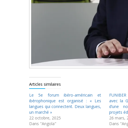
Articles similaires
Le 5e forum ibéro-américain et
FUNIBER 
ibérophonique est organisé : « Les
avec la G
langues qui connectent. Deux langues,
d’une no
un marché »
projets é
22 octobre, 2025
26 mars, 
Dans "Angola"
Dans "Ang