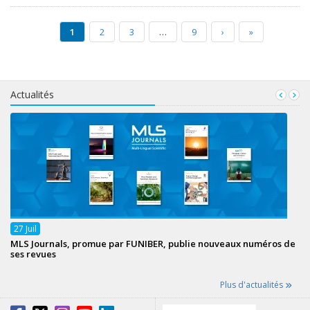
1
2
3
…
9
›
»
Actualités
27
Juil
MLS Journals, promue par FUNIBER, publie nouveaux numéros de
ses revues
Plus d'actualités