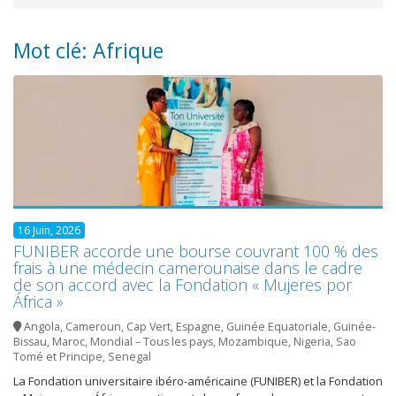
Mot clé: Afrique
16 Juin, 2026
FUNIBER accorde une bourse couvrant 100 % des
frais à une médecin camerounaise dans le cadre
de son accord avec la Fondation « Mujeres por
África »
Angola
,
Cameroun
,
Cap Vert
,
Espagne
,
Guinée Equatoriale
,
Guinée-
Bissau
,
Maroc
,
Mondial – Tous les pays
,
Mozambique
,
Nigeria
,
Sao
Tomé et Principe
,
Senegal
La Fondation universitaire ibéro-américaine (FUNIBER) et la Fondation