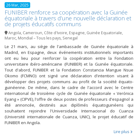
26 Mar, 2025
FUNIBER renforce sa coopération avec la Guinée
équatoriale à travers d’une nouvelle déclaration et
de projets éducatifs communs
Angola
,
Cameroun
,
Côte d'Ivoire
,
Espagne
,
Guinée Equatoriale
,
Maroc
,
Mondial – Tous les pays
,
Senegal
Le 21 mars, au siège de l'ambassade de Guinée équatoriale à
Madrid, en Espagne, deux événements institutionnels importants
ont eu lieu pour renforcer la coopération entre la Fondation
universitaire ibéro-américaine (FUNIBER) et la Guinée équatoriale.
Tout d'abord, FUNIBER et la Fondation Constancia Mangue Nsue
Okomo (FCMNO) ont signé une déclaration d'intention visant à
développer des projets communs au profit de la société équato-
guinéenne. De même, dans le cadre de l'accord avec le Centre
international de troisième cycle de Guinée équatoriale « Verónica
Eyang » (CIPVE), l'offre de deux postes de professeurs d'espagnol a
été annoncée, destinés aux diplômés équatoguinéens qui
souhaitent rejoindre l'Universidade Internacional do Cuanza
(Université internationale de Cuanza, UNIC), le projet éducatif de
FUNIBER en Angola.
Lire plus