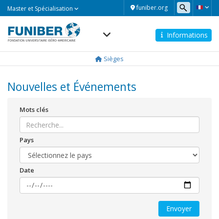
Master
funiber.org
Master et Spécialisation
et
Spécialisation
Informations
Navegación
principal
Sièges
Nouvelles et Événements
Mots clés
Pays
Date