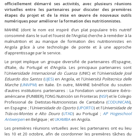
officiellement démarré ses activités, avec plusieurs réunions
virtuelles entre les partenaires pour discuter des premières
étapes du projet et de la mise en œuvre de nouveaux outils
numériques pour améliorer la formation des nutritionnistes.
MAHINE (dont le nom est inspiré d’un plat populaire très nutritif
consommé dans le sud et l’ouest de l’Angola) cherche à remédier à la
malnutrition et au manque de formation des nutritionnistes en
Angola grâce à une technologie de pointe et à une approche
d’apprentissage par le service.
Le projet implique un groupe diversifié de partenaires d’Espagne,
d’Italie, du Portugal et d’Angola. Les principaux partenaires sont
l’
Universidade Internacional do Cuanza
(UNIC) et l’
Universidade José
Eduardo dos Santos
(
UJES)
en Angola, et l’
Università Politecnica delle
Marche
(
UNIVPM)
en Italie. En outre, MAHINE bénéficie du soutien
d’autres institutions partenaires : La Fondation universitaire ibéro-
américaine (FUNIBER), l’ONG Nutrición sin Fronteras (
NSF
) et le Colegio
Profesional de Dietistas-Nutricionistas de Cantabria (
CODUNICAN
),
en Espagne ; l’
Universidade do Oporto
(
UPORTO
) et l’
Universidade de
Trás-os-Montes e Alto Douro
(
UTAD
) au Portugal ;
AP Hogeschool
Antwerpen
en Belgique ; et
UKAMBA
en Angola.
Les premières réunions virtuelles avec les partenaires ont eu lieu
les 10 et 20 octobre, afin de coordonner les premières tâches du