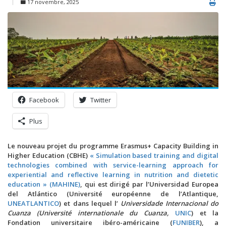
17 novembre, 2025
Facebook
Twitter
Plus
Le nouveau projet du programme Erasmus+ Capacity Building in
Higher Education (CBHE)
« Simulation based training and digital
technologies combined with service-learning approach for
experiential and reflective learning in nutrition and dietetic
education » (MAHINE)
, qui est dirigé par l’Universidad Europea
del Atlántico (Université européenne de l’Atlantique,
UNEATLANTICO
) et dans lequel l’
Universidade Internacional do
Cuanza (Université internationale du Cuanza,
UNIC
) et la
Fondation universitaire ibéro-américaine (
FUNIBER
), a