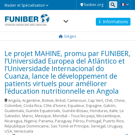
Master
funiber.org
Master et Spécialisation
et
Spécialisation
Informations
Navegación
principal
Sièges
Le projet MAHINE, promu par FUNIBER,
l’Universidad Europea del Atlántico et
l’Universidade Internacional do
Cuanza, lance le développement de
patients virtuels pour améliorer
l’éducation nutritionnelle en Angola
Angola
,
Argentine
,
Bolivie
,
Brésil
,
Cameroun
,
Cap Vert
,
Chili
,
Chine
,
Colombie
,
Costa Rica
,
Côte d'Ivoire
,
Equateur
,
Espagne
,
Gabón
,
Guatemala
,
Guinée Equatoriale
,
Guinée-Bissau
,
Honduras
,
Italie
,
Le
Salvador
,
Maroc
,
Mexique
,
Mondial – Tous les pays
,
Mozambique
,
Nicaragua
,
Nigeria
,
Panama
,
Paraguay
,
Pérou
,
Portugal
,
Puerto Rico
,
République Dominicaine
,
Sao Tomé et Principe
,
Senegal
,
Uruguay
,
USA
,
Venezuela