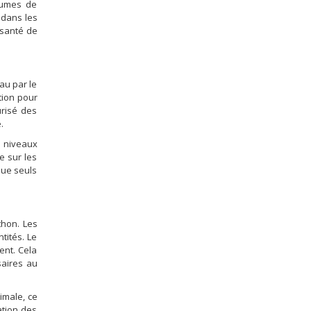
olumes de
 dans les
 santé de
au par le
ion pour
urisé des
.
s niveaux
e sur les
que seuls
ython. Les
tités. Le
ent. Cela
saires au
imale, ce
ation des