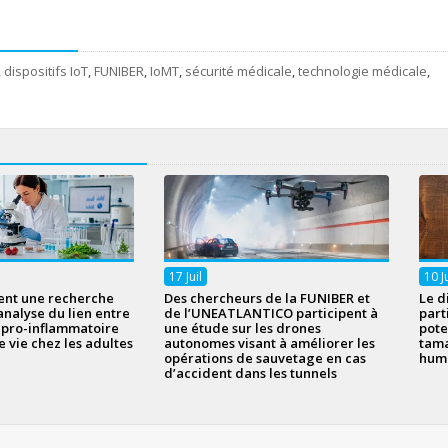
,
dispositifs IoT
,
FUNIBER
,
IoMT
,
sécurité médicale
,
technologie médicale
,
17
Juil
10
J
ent une recherche
Des chercheurs de la FUNIBER et
Le d
analyse du lien entre
de l’UNEATLANTICO participent à
part
n pro-inflammatoire
une étude sur les drones
pote
e vie chez les adultes
autonomes visant à améliorer les
tama
opérations de sauvetage en cas
hum
d’accident dans les tunnels