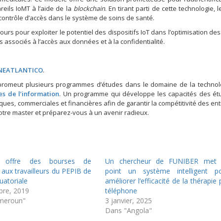
reils IoMT à l’aide de la
blockchain
. En tirant parti de cette technologie,
e contrôle d’accès dans le système de soins de santé.
ours pour exploiter le potentiel des dispositifs IoT dans l’optimisation des
 associés à l’accès aux données et à la confidentialité.
UNEATLANTICO
.
 promeut plusieurs programmes d’études dans le domaine de la technolo
s de l’information
. Un programme qui développe les capacités des ét
ues, commerciales et financières afin de garantir la compétitivité des ent
notre master et préparez-vous à un avenir radieux.
 offre des bourses de
Un chercheur de FUNIBER met
aux travailleurs du PEPIB de
point un système intelligent p
uatoriale
améliorer l’efficacité de la thérapie 
re, 2019
téléphone
meroun"
3 janvier, 2025
Dans "Angola"