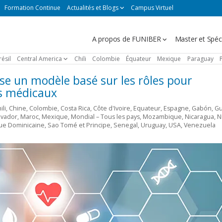
Formation Continue
Actualités et Blogs
Campus Virtuel
Navegación
A propos de FUNIBER
Master et Spéci
principal
résil
Central America
Chili
Colombie
Équateur
Mexique
Paraguay
e un modèle basé sur les rôles pour
rs médicaux
ili
,
Chine
,
Colombie
,
Costa Rica
,
Côte d'Ivoire
,
Equateur
,
Espagne
,
Gabón
,
Gu
lvador
,
Maroc
,
Mexique
,
Mondial – Tous les pays
,
Mozambique
,
Nicaragua
,
N
ue Dominicaine
,
Sao Tomé et Principe
,
Senegal
,
Uruguay
,
USA
,
Venezuela