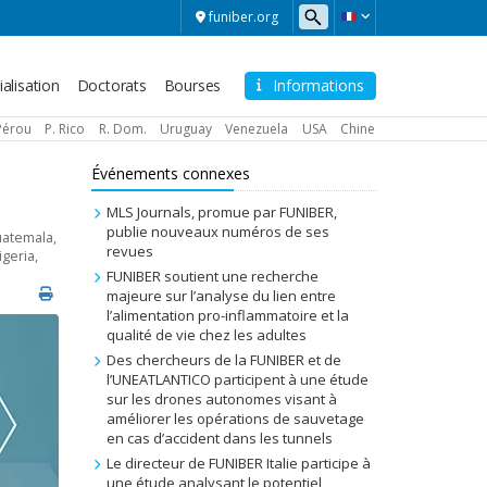
funiber.org
alisation
Doctorats
Bourses
Informations
Pérou
P. Rico
R. Dom.
Uruguay
Venezuela
USA
Chine
Événements connexes
MLS Journals, promue par FUNIBER,
publie nouveaux numéros de ses
atemala
,
revues
igeria
,
FUNIBER soutient une recherche
majeure sur l’analyse du lien entre
l’alimentation pro-inflammatoire et la
qualité de vie chez les adultes
Des chercheurs de la FUNIBER et de
l’UNEATLANTICO participent à une étude
sur les drones autonomes visant à
améliorer les opérations de sauvetage
en cas d’accident dans les tunnels
Le directeur de FUNIBER Italie participe à
une étude analysant le potentiel