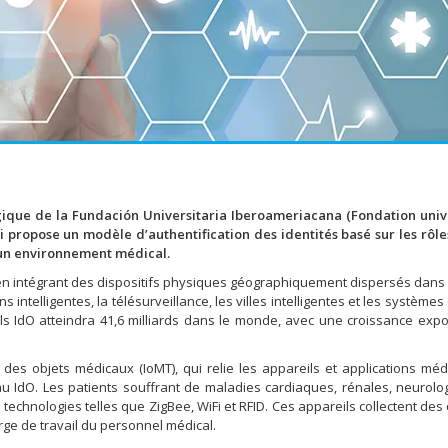
gique de la Fundación Universitaria Iberoameriacana (Fondation univ
i propose un modèle d’authentification des identités basé sur les rôle
 un environnement médical.
té en intégrant des dispositifs physiques géographiquement dispersés dans
s intelligentes, la télésurveillance, les villes intelligentes et les système
ls IdO atteindra 41,6 milliards dans le monde, avec une croissance expo
et des objets médicaux (IoMT), qui relie les appareils et applications mé
u IdO. Les patients souffrant de maladies cardiaques, rénales, neurolo
 technologies telles que ZigBee, WiFi et RFID. Ces appareils collectent de
arge de travail du personnel médical.