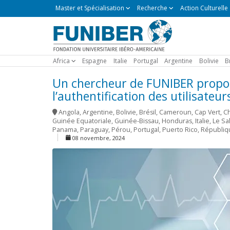
Master
Master et Spécialisation
Recherche
Action Culturelle
et
Spécialisation
Africa
Espagne
Italie
Portugal
Argentine
Bolivie
B
Un chercheur de FUNIBER propos
l’authentification des utilisateu
Angola
,
Argentine
,
Bolivie
,
Brésil
,
Cameroun
,
Cap Vert
,
Ch
Guinée Equatoriale
,
Guinée-Bissau
,
Honduras
,
Italie
,
Le Sa
Panama
,
Paraguay
,
Pérou
,
Portugal
,
Puerto Rico
,
Républiq
08 novembre, 2024