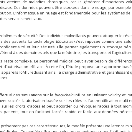
nts atteints de maladies chroniques, car ils génèrent d’importants v
dicaux. Ces données peuvent être stockées dans le nuage, par exemple
ribution. L’informatique en nuage est fondamentale pour les systèmes de
t des services médicaux.
roblèmes de sécurité. Des individus malveillants peuvent attaquer le rése
es des patients. La technologie
Blockchain
s’est imposée comme une solut
onfidentialité et leur sécurité. Elle permet également un stockage séc
s’étend à des domaines tels que la médecine, les transports et l’agriculture
s reste complexe. Le personnel médical peut avoir besoin de différent
et d’autorisation efficace. À cette fin, l’étude propose une approche basé
s appareils IoMT, réduisant ainsi la charge administrative et garantissant 
ires.
effectué des simulations sur la
blockchain
Infura en utilisant Solidity et P
 succès l’autorisation basée sur les rôles et l’authentification multi-en
 sur les droits d’accès et peut accorder ou révoquer l’accès à tout mom
es patients, tout en facilitant l’accès rapide et facile aux données néces
 présentent pas ces caractéristiques, le modèle présente une latence min
 médicales. Ce modèle offre une solution prometteuse pour l’authentific