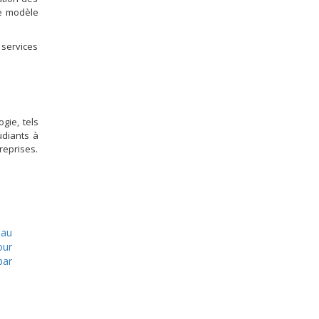
 le modèle
 services
gie, tels
udiants à
reprises.
 au
our
par