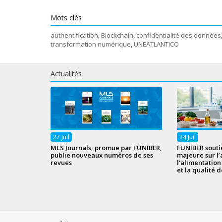
Mots clés
authentification
,
Blockchain
,
confidentialité des données
transformation numérique
,
UNEATLANTICO
Actualités
27
Juil
24
Juil
MLS Journals, promue par FUNIBER,
FUNIBER souti
publie nouveaux numéros de ses
majeure sur l’
revues
l’alimentatio
et la qualité d