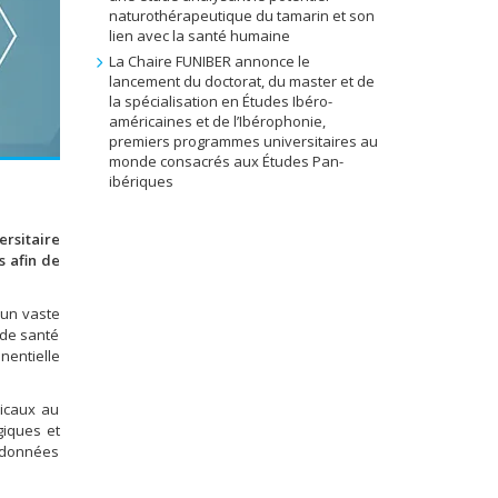
naturothérapeutique du tamarin et son
lien avec la santé humaine
La Chaire FUNIBER annonce le
lancement du doctorat, du master et de
la spécialisation en Études Ibéro-
américaines et de l’Ibérophonie,
premiers programmes universitaires au
monde consacrés aux Études Pan-
ibériques
ersitaire
s afin de
 un vaste
s de santé
nentielle
dicaux au
giques et
s données