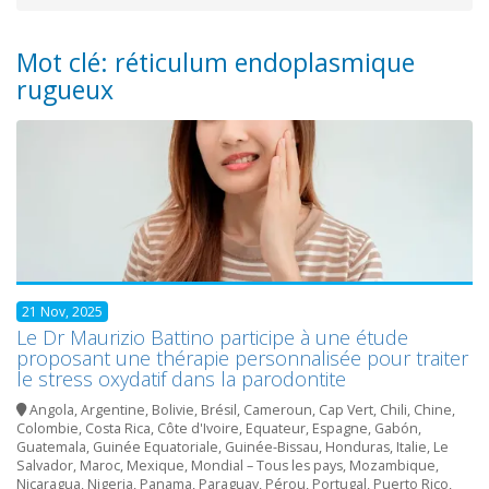
Mot clé: réticulum endoplasmique
rugueux
21 Nov, 2025
Le Dr Maurizio Battino participe à une étude
proposant une thérapie personnalisée pour traiter
le stress oxydatif dans la parodontite
Angola
,
Argentine
,
Bolivie
,
Brésil
,
Cameroun
,
Cap Vert
,
Chili
,
Chine
,
Colombie
,
Costa Rica
,
Côte d'Ivoire
,
Equateur
,
Espagne
,
Gabón
,
Guatemala
,
Guinée Equatoriale
,
Guinée-Bissau
,
Honduras
,
Italie
,
Le
Salvador
,
Maroc
,
Mexique
,
Mondial – Tous les pays
,
Mozambique
,
Nicaragua
,
Nigeria
,
Panama
,
Paraguay
,
Pérou
,
Portugal
,
Puerto Rico
,