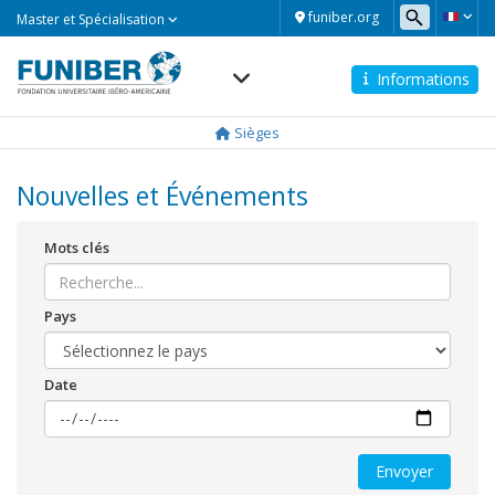
Master
funiber.org
Master et Spécialisation
et
Spécialisation
Informations
Navegación
principal
Sièges
Nouvelles et Événements
Mots clés
Pays
Date