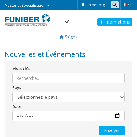
Master
funiber.org
Master et Spécialisation
et
Spécialisation
Informations
Navegación
principal
Sièges
Nouvelles et Événements
Mots clés
Pays
Date