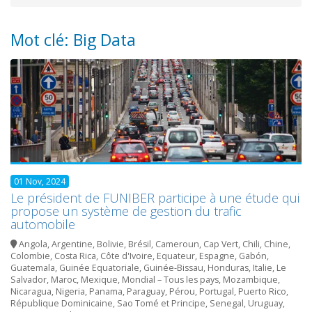
Mot clé: Big Data
01 Nov, 2024
Le président de FUNIBER participe à une étude qui
propose un système de gestion du trafic
automobile
Angola
,
Argentine
,
Bolivie
,
Brésil
,
Cameroun
,
Cap Vert
,
Chili
,
Chine
,
Colombie
,
Costa Rica
,
Côte d'Ivoire
,
Equateur
,
Espagne
,
Gabón
,
Guatemala
,
Guinée Equatoriale
,
Guinée-Bissau
,
Honduras
,
Italie
,
Le
Salvador
,
Maroc
,
Mexique
,
Mondial – Tous les pays
,
Mozambique
,
Nicaragua
,
Nigeria
,
Panama
,
Paraguay
,
Pérou
,
Portugal
,
Puerto Rico
,
République Dominicaine
,
Sao Tomé et Principe
,
Senegal
,
Uruguay
,