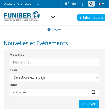
Master
funiber.org
Master et Spécialisation
et
Spécialisation
Informations
Navegación
principal
Sièges
Nouvelles et Événements
Mots clés
Pays
Date