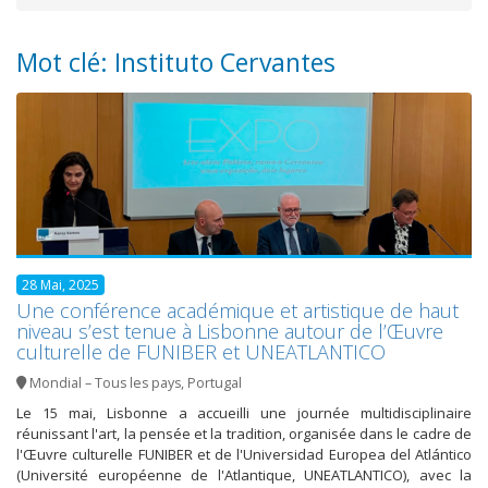
Mot clé: Instituto Cervantes
28 Mai, 2025
Une conférence académique et artistique de haut
niveau s’est tenue à Lisbonne autour de l’Œuvre
culturelle de FUNIBER et UNEATLANTICO
Mondial – Tous les pays
,
Portugal
Le 15 mai, Lisbonne a accueilli une journée multidisciplinaire
réunissant l'art, la pensée et la tradition, organisée dans le cadre de
l'Œuvre culturelle FUNIBER et de l'Universidad Europea del Atlántico
(Université européenne de l'Atlantique, UNEATLANTICO), avec la