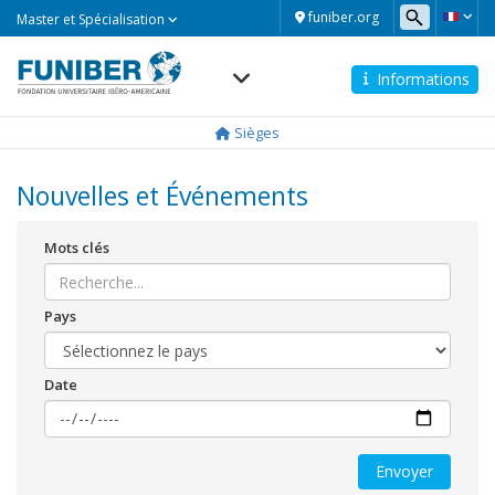
Master
funiber.org
Master et Spécialisation
et
Spécialisation
Informations
Navegación
principal
Sièges
Nouvelles et Événements
Mots clés
Pays
Date