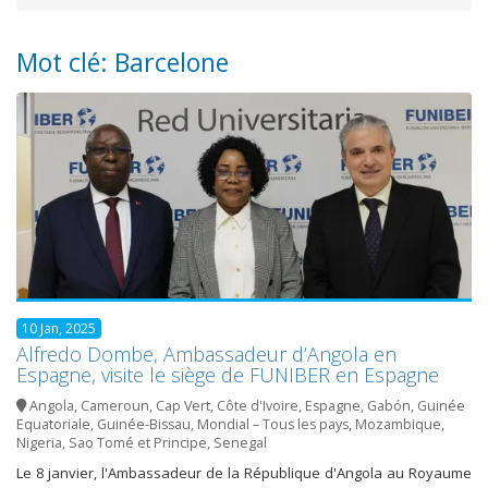
Mot clé: Barcelone
10 Jan, 2025
Alfredo Dombe, Ambassadeur d’Angola en
Espagne, visite le siège de FUNIBER en Espagne
Angola
,
Cameroun
,
Cap Vert
,
Côte d'Ivoire
,
Espagne
,
Gabón
,
Guinée
Equatoriale
,
Guinée-Bissau
,
Mondial – Tous les pays
,
Mozambique
,
Nigeria
,
Sao Tomé et Principe
,
Senegal
Le 8 janvier, l'Ambassadeur de la République d'Angola au Royaume