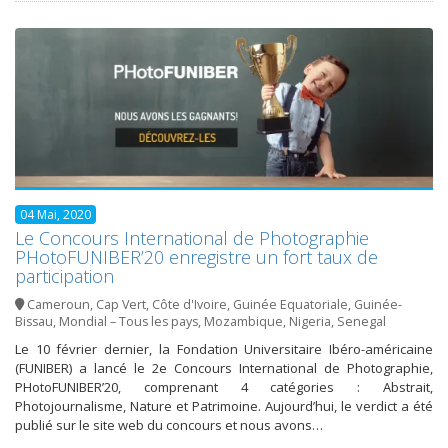
04 Mai, 2020
Le Concours International de Photographie
PHotoFUNIBER’20 enregistre un fort taux de
participation
Cameroun
,
Cap Vert
,
Côte d'Ivoire
,
Guinée Equatoriale
,
Guinée-
Bissau
,
Mondial – Tous les pays
,
Mozambique
,
Nigeria
,
Senegal
Le 10 février dernier, la Fondation Universitaire Ibéro-américaine
(FUNIBER) a lancé le 2e Concours International de Photographie,
PHotoFUNIBER’20, comprenant 4 catégories : Abstrait,
Photojournalisme, Nature et Patrimoine. Aujourd’hui, le verdict a été
publié sur le site web du concours et nous avons…