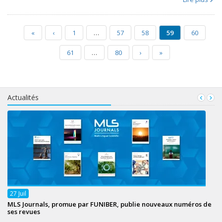
«
‹
1
…
57
58
59
60
61
…
80
›
»
Actualités
27
Juil
MLS Journals, promue par FUNIBER, publie nouveaux numéros de
ses revues