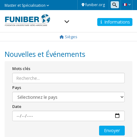
Master
funiber.org
Master et Spécialisation
et
Spécialisation
Informations
Navegación
principal
Sièges
Nouvelles et Événements
Mots clés
Pays
Date