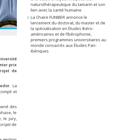
naturothérapeutique du tamarin et son
lien avec la santé humaine
La Chaire FUNIBER annonce le
lancement du doctorat, du master et de
la spécialisation en Études Ibéro-
américaines et de l’Ibérophonie,
premiers programmes universitaires au
monde consacrés aux Études Pan-
ibériques
niversité
mier prix
projet de
redor
. La
compli et
 mené des
phase, le
 le jury,
projet de
e gestion