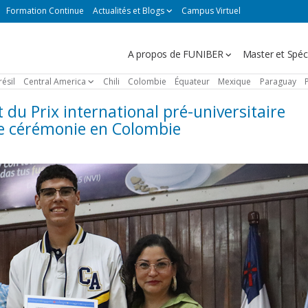
Formation Continue
Actualités et Blogs
Campus Virtuel
Navegación
A propos de FUNIBER
Master et Spéci
principal
résil
Central America
Chili
Colombie
Équateur
Mexique
Paraguay
 du Prix international pré-universitaire
ne cérémonie en Colombie