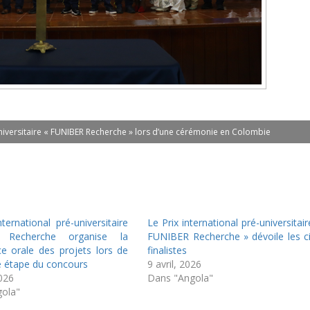
-universitaire « FUNIBER Recherche » lors d’une cérémonie en Colombie
ternational pré-universitaire
Le Prix international pré-universitair
 Recherche organise la
FUNIBER Recherche » dévoile les c
e orale des projets lors de
finalistes
re étape du concours
9 avril, 2026
2026
Dans "Angola"
ola"