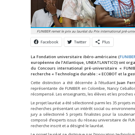
FUNIBER remet le prix au lauréat du Prix international pré-uni
Facebook
Twitter
Plus
La Fondation universitaire ibéro-américaine (
FUNIBE
européenne de l’Atlantique, UNEATLANTICO) ont organi
du Concours international pré-universitaire « FUN
recherche « Technologie durable : « ECOBOT et la ges
Cette distinction a été décernée à l’étudiant
Juan Fer
représentante de FUNIBER en Colombie, Nancy Ceballos, a 
récompensé. Les enseignants, les élèves et les proches 
Le projet lauréat a été sélectionné parmi les 35 projets 
recherches présentant un intérêt social ou environneme
jury a sélectionné 5 projets finalistes pour la soutenanc
composé d’experts issus du réseau universitaire de FUNI
recherche inscrit et a désigné le lauréat.
Le projet lauréat se distingue par l’innovation technol