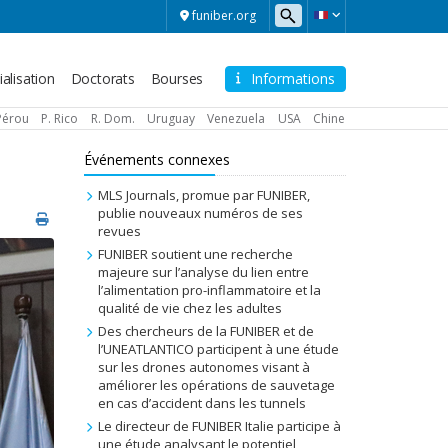
funiber.org
alisation
Doctorats
Bourses
Informations
Pérou
P. Rico
R. Dom.
Uruguay
Venezuela
USA
Chine
Événements connexes
MLS Journals, promue par FUNIBER,
publie nouveaux numéros de ses
revues
FUNIBER soutient une recherche
majeure sur l’analyse du lien entre
l’alimentation pro-inflammatoire et la
qualité de vie chez les adultes
Des chercheurs de la FUNIBER et de
l’UNEATLANTICO participent à une étude
sur les drones autonomes visant à
améliorer les opérations de sauvetage
en cas d’accident dans les tunnels
Le directeur de FUNIBER Italie participe à
une étude analysant le potentiel