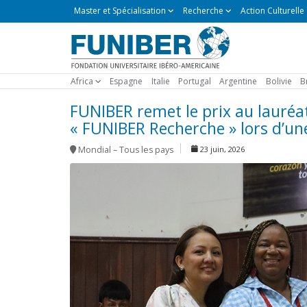
Master
Master et Spécialisation
Recherche
Action Culturelle
et
Spécialisation
Africa
Espagne
Italie
Portugal
Argentine
Bolivie
B
FUNIBER remet le prix au lauréat
« FUNIBER Recherche » lors d’u
Mondial – Tous les pays
23 juin, 2026