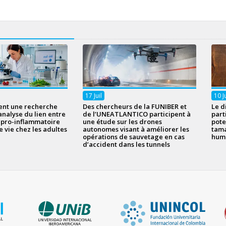
17
Juil
10
J
ent une recherche
Des chercheurs de la FUNIBER et
Le d
analyse du lien entre
de l’UNEATLANTICO participent à
part
n pro-inflammatoire
une étude sur les drones
pote
e vie chez les adultes
autonomes visant à améliorer les
tama
opérations de sauvetage en cas
hum
d’accident dans les tunnels