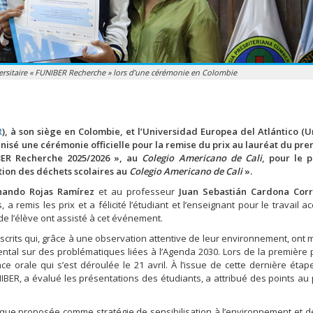
versitaire « FUNIBER Recherche » lors d’une cérémonie en Colombie
R
), à son siège en Colombie, et l’Universidad Europea del Atlántico (U
sé une cérémonie officielle pour la remise du prix au lauréat du pre
IBER Recherche 2025/2026 », au
Colegio Americano de Cali
, pour le 
tion des déchets scolaires au
Colegio Americano de Cali
».
nando Rojas Ramírez
et au professeur
Juan Sebastián Cardona Cor
remis les prix et a félicité l’étudiant et l’enseignant pour le travail ac
de l’élève ont assisté à cet événement.
inscrits qui, grâce à une observation attentive de leur environnement, ont
ntal sur des problématiques liées à l’Agenda 2030. Lors de la première 
e orale qui s’est déroulée le 21 avril. À l’issue de cette dernière étape,
BER, a évalué les présentations des étudiants, a attribué des points au 
ogique proposée comme stratégie de sensibilisation à l’environnement et d