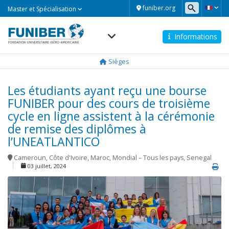
Master
funiber.org
Master et Spécialisation
et
Spécialisation
Informations
Navegación
principal
Sièges
Les étudiants ayant reçu une bourse
FUNIBER pour des cours de troisième
cycle en ligne assistent à la cérémonie
de remise des diplômes à
l’UNEATLANTICO
Cameroun
,
Côte d'Ivoire
,
Maroc
,
Mondial – Tous les pays
,
Senegal
03 juillet, 2024