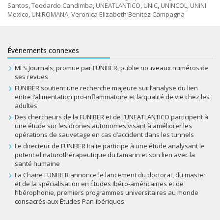
Santos
,
Teodardo Candimba
,
UNEATLANTICO
,
UNIC
,
UNINCOL
,
UNINI
Mexico
,
UNIROMANA
,
Veronica Elizabeth Benitez Campagna
Événements connexes
MLS Journals, promue par FUNIBER, publie nouveaux numéros de
ses revues
FUNIBER soutient une recherche majeure sur l’analyse du lien
entre l’alimentation pro-inflammatoire et la qualité de vie chez les
adultes
Des chercheurs de la FUNIBER et de l’UNEATLANTICO participent à
une étude sur les drones autonomes visant à améliorer les
opérations de sauvetage en cas d’accident dans les tunnels
Le directeur de FUNIBER Italie participe à une étude analysant le
potentiel naturothérapeutique du tamarin et son lien avec la
santé humaine
La Chaire FUNIBER annonce le lancement du doctorat, du master
et de la spécialisation en Études Ibéro-américaines et de
l’Ibérophonie, premiers programmes universitaires au monde
consacrés aux Études Pan-ibériques