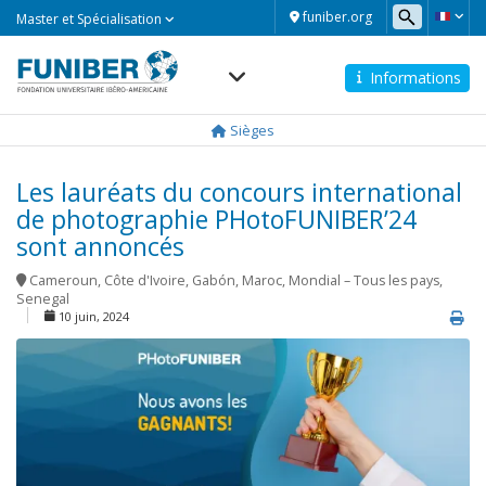
Master
funiber.org
Master et Spécialisation
et
Spécialisation
Informations
Navegación
principal
Sièges
Les lauréats du concours international
de photographie PHotoFUNIBER’24
sont annoncés
Cameroun
,
Côte d'Ivoire
,
Gabón
,
Maroc
,
Mondial – Tous les pays
,
Senegal
10 juin, 2024