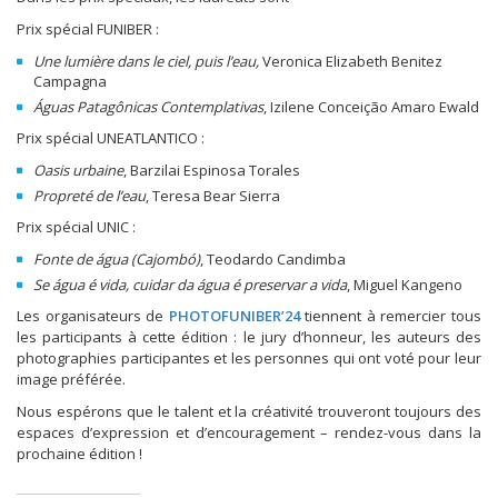
Prix spécial FUNIBER :
Une lumière dans le ciel, puis l’eau,
Veronica Elizabeth Benitez
Campagna
Águas Patagônicas Contemplativas
, Izilene Conceição Amaro Ewald
Prix spécial UNEATLANTICO :
Oasis urbaine
, Barzilai Espinosa Torales
Propreté de l’eau
, Teresa Bear Sierra
Prix spécial UNIC :
Fonte de água (Cajombó)
, Teodardo Candimba
Se água é vida, cuidar da água é preservar a vida
, Miguel Kangeno
Les organisateurs de
PHOTOFUNIBER’24
tiennent à remercier tous
les participants à cette édition : le jury d’honneur, les auteurs des
photographies participantes et les personnes qui ont voté pour leur
image préférée.
Nous espérons que le talent et la créativité trouveront toujours des
espaces d’expression et d’encouragement – rendez-vous dans la
prochaine édition !