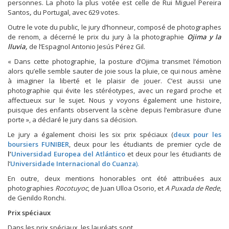
personnes. La photo la plus votée est celle de Rui Miguel Pereira
Santos
,
du Portugal, avec 629 votes.
Outre le vote du public, le jury d’honneur, composé de photographes
de renom, a décerné le prix du jury à la photographie
Ojima y la
lluvia,
de l’Espagnol Antonio Jesús Pérez Gil.
« Dans cette photographie, la posture d’Ojima transmet l’émotion
alors qu’elle semble sauter de joie sous la pluie, ce qui nous amène
à imaginer la liberté et le plaisir de jouer. C’est aussi une
photographie qui évite les stéréotypes, avec un regard proche et
affectueux sur le sujet. Nous y voyons également une histoire,
puisque des enfants observent la scène depuis l’embrasure d’une
porte », a déclaré le jury dans sa décision.
Le jury a également choisi les six prix spéciaux (
deux pour les
boursiers FUNIBER
, deux pour les étudiants de premier cycle de
l’
Universidad Europea del Atlántico
et deux pour les étudiants de
l’
Universidade Internacional do Cuanza
).
En outre, deux mentions honorables ont été attribuées aux
photographies
Rocotuyoc
, de Juan Ulloa Osorio, et
A Puxada de Rede
,
de Genildo Ronchi.
Prix spéciaux
Dans les prix spéciaux, les lauréats sont