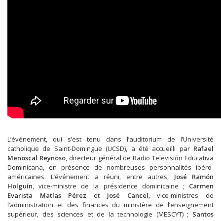
L’événement, qui s’est tenu dans l’auditorium de l’Université
catholique de Saint-Domingue (UCSD), a été accueilli par
Rafael
Menoscal Reynoso
, directeur général de Radio Televisión Educativa
Dominicana, en présence de nombreuses personnalités ibéro-
américaines. L’événement a réuni, entre autres,
José Ramón
Holguín
, vice-ministre de la présidence dominicaine ;
Carmen
Evarista Matías Pérez
et
José Cancel
, vice-ministres de
l’administration et des finances du ministère de l’enseignement
supérieur, des sciences et de la technologie (MESCYT) ;
Santos