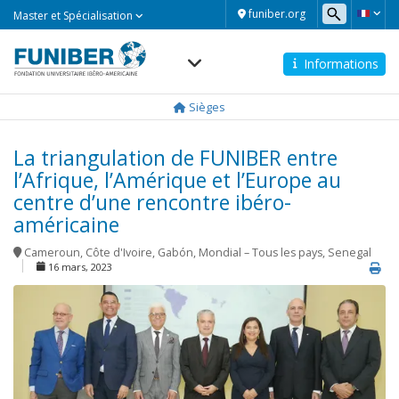
Master
funiber.org
Master et Spécialisation
et
Spécialisation
Informations
Navegación
principal
Sièges
La triangulation de FUNIBER entre
l’Afrique, l’Amérique et l’Europe au
centre d’une rencontre ibéro-
américaine
Cameroun
,
Côte d'Ivoire
,
Gabón
,
Mondial – Tous les pays
,
Senegal
16 mars, 2023