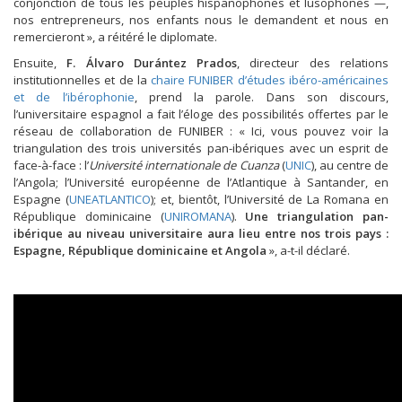
conjonction de tous les peuples hispanophones et lusophones —,
nos entrepreneurs, nos enfants nous le demandent et nous en
remercieront », a réitéré le diplomate.
Ensuite,
F. Álvaro Durántez Prados
, directeur des relations
institutionnelles et de la
chaire FUNIBER d’études ibéro-américaines
et de l’ibérophonie
, prend la parole. Dans son discours,
l’universitaire espagnol a fait l’éloge des possibilités offertes par le
réseau de collaboration de FUNIBER : « Ici, vous pouvez voir la
triangulation des trois universités pan-ibériques avec un esprit de
face-à-face : l’
Université internationale de Cuanza
(
UNIC
), au centre de
l’Angola; l’Université européenne de l’Atlantique à Santander, en
Espagne (
UNEATLANTICO
); et, bientôt, l’Université de La Romana en
République dominicaine (
UNIROMANA
).
Une triangulation pan-
ibérique au niveau universitaire aura lieu entre nos trois pays :
Espagne, République dominicaine et Angola
», a-t-il déclaré.