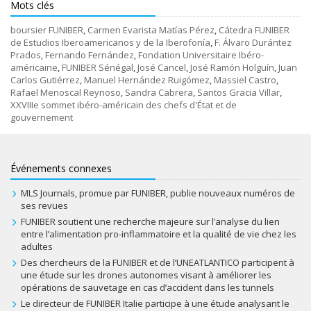
Mots clés
boursier FUNIBER
,
Carmen Evarista Matías Pérez
,
Cátedra FUNIBER
de Estudios Iberoamericanos y de la Iberofonía
,
F. Álvaro Durántez
Prados
,
Fernando Fernández
,
Fondation Universitaire Ibéro-
américaine
,
FUNIBER Sénégal
,
José Cancel
,
José Ramón Holguín
,
Juan
Carlos Gutiérrez
,
Manuel Hernández Ruigómez
,
Massiel Castro
,
Rafael Menoscal Reynoso
,
Sandra Cabrera
,
Santos Gracia Villar
,
XXVIIIe sommet ibéro-américain des chefs d'État et de
gouvernement
Événements connexes
MLS Journals, promue par FUNIBER, publie nouveaux numéros de
ses revues
FUNIBER soutient une recherche majeure sur l’analyse du lien
entre l’alimentation pro-inflammatoire et la qualité de vie chez les
adultes
Des chercheurs de la FUNIBER et de l’UNEATLANTICO participent à
une étude sur les drones autonomes visant à améliorer les
opérations de sauvetage en cas d’accident dans les tunnels
Le directeur de FUNIBER Italie participe à une étude analysant le