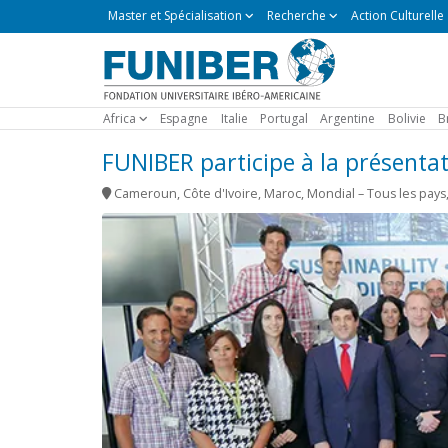
Master
Master et Spécialisation
Recherche
Action Culturelle
et
Spécialisation
Africa
Espagne
Italie
Portugal
Argentine
Bolivie
B
FUNIBER participe à la présenta
Cameroun
,
Côte d'Ivoire
,
Maroc
,
Mondial – Tous les pays