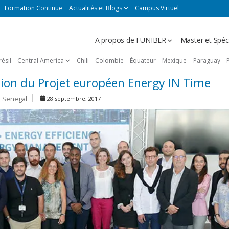
Formation Continue
Actualités et Blogs
Campus Virtuel
Navegación
A propos de FUNIBER
Master et Spéci
principal
résil
Central America
Chili
Colombie
Équateur
Mexique
Paraguay
tion du Projet européen Energy IN Time
,
Senegal
28 septembre, 2017