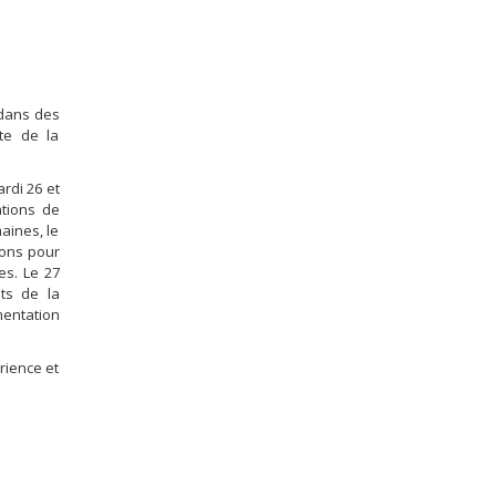
 dans des
te de la
rdi 26 et
ations de
aines, le
ions pour
es. Le 27
ts de la
entation
rience et