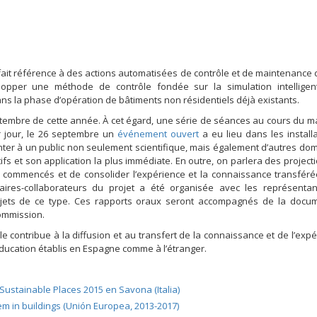
fait référence à des actions automatisées de contrôle et de maintenance
lopper une méthode de contrôle fondée sur la simulation intelligen
s la phase d’opération de bâtiments non résidentiels déjà existants.
septembre de cette année. À cet égard, une série de séances au cours du ma
 jour, le 26 septembre un
événement ouvert
a eu lieu dans les install
senter à un public non seulement scientifique, mais également d’autres dom
tifs et son application la plus immédiate. En outre, on parlera des project
e commencés et de consolider l’expérience et la connaissance transféré
aires-collaborateurs du projet a été organisée avec les représentan
jets de ce type. Ces rapports oraux seront accompagnés de la docum
Commission.
lle contribue à la diffusion et au transfert de la connaissance et de l’expé
éducation établis en Espagne comme à l’étranger.
Sustainable Places 2015 en Savona (Italia)
tem in buildings (Unión Europea, 2013-2017)