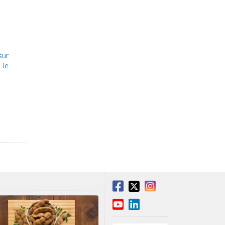
sur
 le