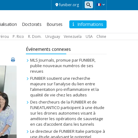
funiber.org
alisation
Doctorats
Bourses
Informations
Pérou
P. Rico
R. Dom.
Uruguay
Venezuela
USA
Chine
Événements connexes
MLS Journals, promue par FUNIBER,
publie nouveaux numéros de ses
revues
FUNIBER soutient une recherche
majeure sur l’analyse du lien entre
l’alimentation pro-inflammatoire et la
qualité de vie chez les adultes
Des chercheurs de la FUNIBER et de
l’UNEATLANTICO participent à une étude
sur les drones autonomes visant à
améliorer les opérations de sauvetage
en cas d’accident dans les tunnels
Le directeur de FUNIBER Italie participe à
une étude analysant le potentiel