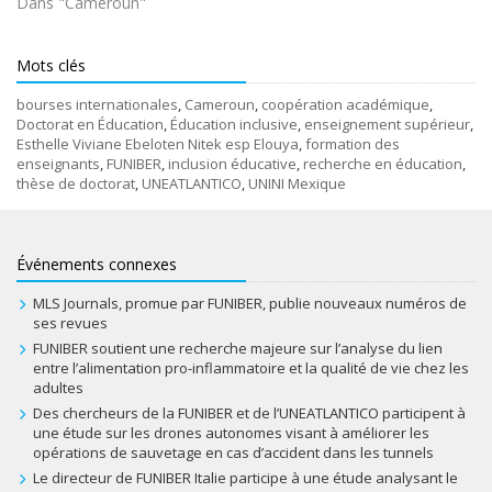
Dans "Cameroun"
Mots clés
bourses internationales
,
Cameroun
,
coopération académique
,
Doctorat en Éducation
,
Éducation inclusive
,
enseignement supérieur
,
Esthelle Viviane Ebeloten Nitek esp Elouya
,
formation des
enseignants
,
FUNIBER
,
inclusion éducative
,
recherche en éducation
,
thèse de doctorat
,
UNEATLANTICO
,
UNINI Mexique
Événements connexes
MLS Journals, promue par FUNIBER, publie nouveaux numéros de
ses revues
FUNIBER soutient une recherche majeure sur l’analyse du lien
entre l’alimentation pro-inflammatoire et la qualité de vie chez les
adultes
Des chercheurs de la FUNIBER et de l’UNEATLANTICO participent à
une étude sur les drones autonomes visant à améliorer les
opérations de sauvetage en cas d’accident dans les tunnels
Le directeur de FUNIBER Italie participe à une étude analysant le